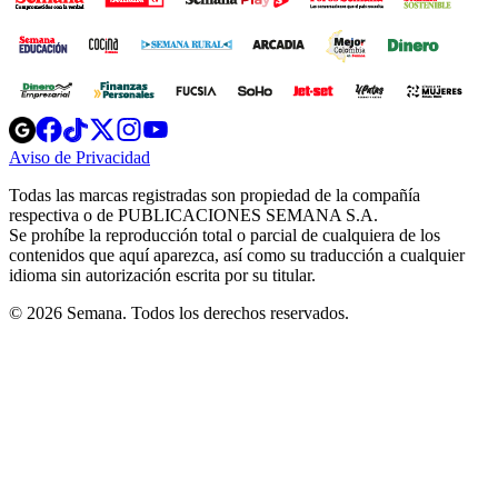
Opens
Opens
Opens
Opens
Opens
in
in
in
in
in
Aviso de Privacidad
Opens
new
new
new
new
new
in
window
window
window
window
window
Todas las marcas registradas son propiedad de la compañía
new
respectiva o de PUBLICACIONES SEMANA S.A.
window
Se prohíbe la reproducción total o parcial de cualquiera de los
contenidos que aquí aparezca, así como su traducción a cualquier
idioma sin autorización escrita por su titular.
© 2026 Semana. Todos los derechos reservados.