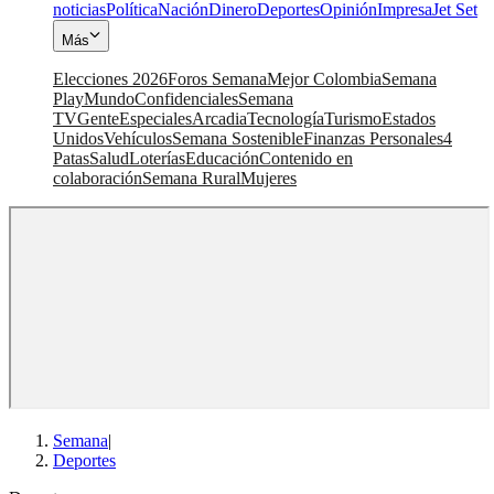
noticias
Política
Nación
Dinero
Deportes
Opinión
Impresa
Jet Set
Más
Elecciones 2026
Foros Semana
Mejor Colombia
Semana
Play
Mundo
Confidenciales
Semana
TV
Gente
Especiales
Arcadia
Tecnología
Turismo
Estados
Unidos
Vehículos
Semana Sostenible
Finanzas Personales
4
Patas
Salud
Loterías
Educación
Contenido en
colaboración
Semana Rural
Mujeres
Semana
|
Deportes