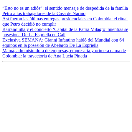
“Esto no es un adiós”: el sentido mensaje de despedida de la familia
Petro a los trabajadores de la Casa de Nariño
Así fueron las últimas entregas presidenciales en Colombia: el ritual
que Petro decidió no cumplir
Barranquilla y el concierto ‘Capital de la Patria Milagro’ mientras se
posesiona De La Espriella en Cali
Exclusiva SEMANA: Gianni Infantino habló del Mundial con 64
equipos en la posesión de Abelardo De La Espriella
Mamá, administradora de empresas, empresaria y primera dama de
Colombia: la trayectoria de Ana Lucía Pineda