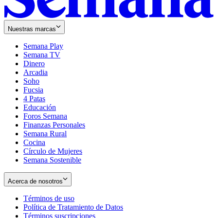
Nuestras marcas
Semana Play
Semana TV
Dinero
Arcadia
Soho
Opens
Fucsia
in
Opens
4 Patas
new
in
Educación
window
new
Foros Semana
window
Finanzas Personales
Semana Rural
Cocina
Círculo de Mujeres
Semana Sostenible
Acerca de nosotros
Términos de uso
Opens
Política de Tratamiento de Datos
in
Opens
Términos suscripciones
new
Opens
in