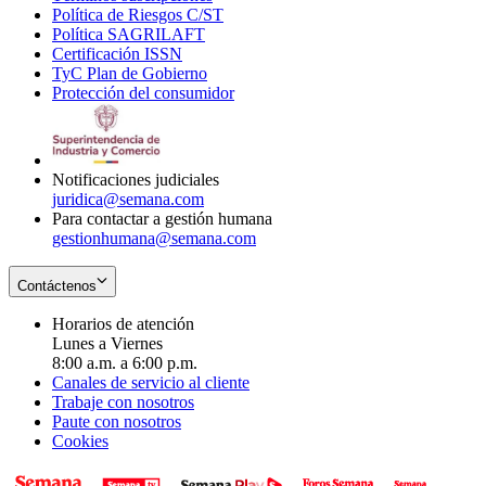
Política de Riesgos C/ST
window
in
Opens
new
Política SAGRILAFT
Opens
new
in
window
Certificación ISSN
Opens
in
window
new
TyC Plan de Gobierno
in
new
Opens
window
Protección del consumidor
new
window
in
Opens
window
new
in
window
new
window
Notificaciones judiciales
juridica@semana.com
Para contactar a gestión humana
gestionhumana@semana.com
Contáctenos
Horarios de atención
Lunes a Viernes
8:00 a.m. a 6:00 p.m.
Canales de servicio al cliente
Trabaje con nosotros
Paute con nosotros
Cookies