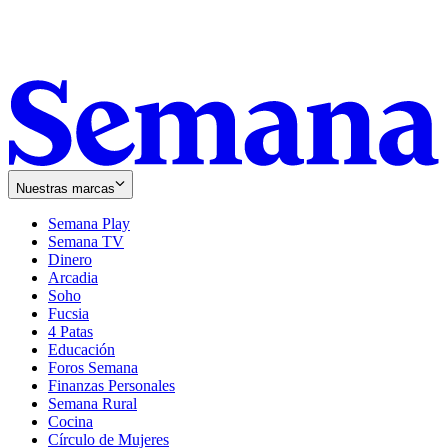
Nuestras marcas
Semana Play
Semana TV
Dinero
Arcadia
Soho
Opens
Fucsia
in
Opens
4 Patas
new
in
Educación
window
new
Foros Semana
window
Finanzas Personales
Semana Rural
Cocina
Círculo de Mujeres