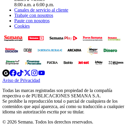
8:00 a.m. a 6:00 p.m.
Canales de servicio al cliente
Trabaje con nosotros
Paute con nosotros
Cookies
Opens
Opens
Opens
Opens
Opens
in
in
in
in
in
Aviso de Privacidad
Opens
new
new
new
new
new
in
window
window
window
window
window
Todas las marcas registradas son propiedad de la compañía
new
respectiva o de PUBLICACIONES SEMANA S.A.
window
Se prohíbe la reproducción total o parcial de cualquiera de los
contenidos que aquí aparezca, así como su traducción a cualquier
idioma sin autorización escrita por su titular.
© 2026 Semana. Todos los derechos reservados.