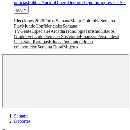
noticias
Política
Nación
Dinero
Deportes
Opinión
Impresa
Jet Set
Más
Elecciones 2026
Foros Semana
Mejor Colombia
Semana
Play
Mundo
Confidenciales
Semana
TV
Gente
Especiales
Arcadia
Tecnología
Turismo
Estados
Unidos
Vehículos
Semana Sostenible
Finanzas Personales
4
Patas
Salud
Loterías
Educación
Contenido en
colaboración
Semana Rural
Mujeres
Semana
|
Deportes