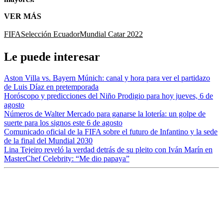
VER MÁS
FIFA
Selección Ecuador
Mundial Catar 2022
Le puede interesar
Aston Villa vs. Bayern Múnich: canal y hora para ver el partidazo
de Luis Díaz en pretemporada
Horóscopo y predicciones del Niño Prodigio para hoy jueves, 6 de
agosto
Números de Walter Mercado para ganarse la lotería: un golpe de
suerte para los signos este 6 de agosto
Comunicado oficial de la FIFA sobre el futuro de Infantino y la sede
de la final del Mundial 2030
Lina Tejeiro reveló la verdad detrás de su pleito con Iván Marín en
MasterChef Celebrity: “Me dio papaya”