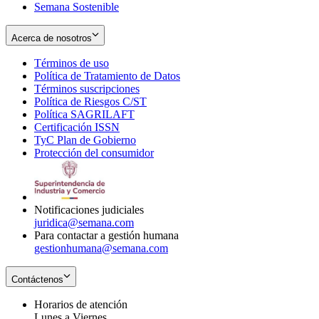
Semana Sostenible
Acerca de nosotros
Términos de uso
Opens
Política de Tratamiento de Datos
in
Opens
Términos suscripciones
new
Opens
in
Política de Riesgos C/ST
window
in
Opens
new
Política SAGRILAFT
Opens
new
in
window
Certificación ISSN
Opens
in
window
new
TyC Plan de Gobierno
in
new
Opens
window
Protección del consumidor
new
window
in
Opens
window
new
in
window
new
window
Notificaciones judiciales
juridica@semana.com
Para contactar a gestión humana
gestionhumana@semana.com
Contáctenos
Horarios de atención
Lunes a Viernes