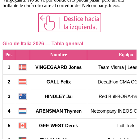
brillante le daría otro aire al corredor del Netcompany-Ineos.
Giro de Italia 2026 — Tabla general
Pos
Nombre
Equipo
1
VINGEGAARD Jonas
Team Visma | Lease
2
GALL Felix
Decathlon CMA CG
3
HINDLEY Jai
Red Bull-BORA-ha
4
ARENSMAN Thymen
Netcompany INEOS Cy
5
GEE-WEST Derek
Lidl-Trek