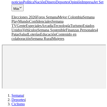
noticias
Política
Nación
Dinero
Deportes
Opinión
Impresa
Jet Set
Más
Elecciones 2026
Foros Semana
Mejor Colombia
Semana
Play
Mundo
Confidenciales
Semana
TV
Gente
Especiales
Arcadia
Tecnología
Turismo
Estados
Unidos
Vehículos
Semana Sostenible
Finanzas Personales
4
Patas
Salud
Loterías
Educación
Contenido en
colaboración
Semana Rural
Mujeres
Semana
|
Deportes
|
Ciclismo