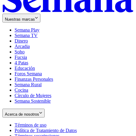
Nuestras marcas
Semana Play
Semana TV
Dinero
Arcadia
Soho
Opens
Fucsia
in
Opens
4 Patas
new
in
Educación
window
new
Foros Semana
window
Finanzas Personales
Semana Rural
Cocina
Círculo de Mujeres
Semana Sostenible
Acerca de nosotros
Términos de uso
Opens
Política de Tratamiento de Datos
in
Opens
Términos suscripciones
new
Opens
in