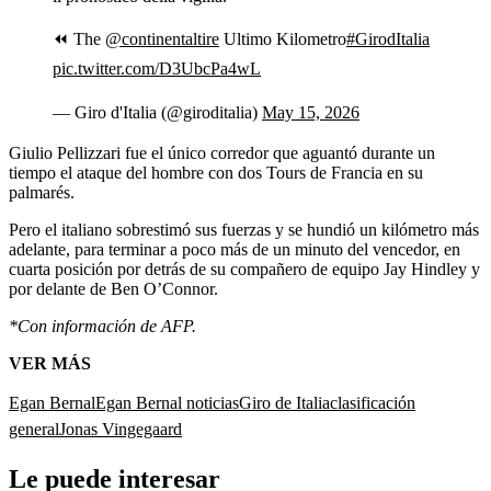
⏪ The
@continentaltire
Ultimo Kilometro
#GirodItalia
pic.twitter.com/D3UbcPa4wL
— Giro d'Italia (@giroditalia)
May 15, 2026
Giulio Pellizzari fue el único corredor que aguantó durante un
tiempo el ataque del hombre con dos Tours de Francia en su
palmarés.
Pero el italiano sobrestimó sus fuerzas y se hundió un kilómetro más
adelante, para terminar a poco más de un minuto del vencedor, en
cuarta posición por detrás de su compañero de equipo Jay Hindley y
por delante de Ben O’Connor.
*Con información de AFP.
VER MÁS
Egan Bernal
Egan Bernal noticias
Giro de Italia
clasificación
general
Jonas Vingegaard
Le puede interesar