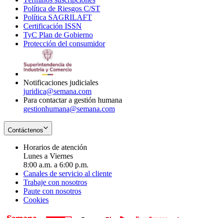
Política de Riesgos C/ST
window
in
Opens
new
Política SAGRILAFT
Opens
new
in
window
Certificación ISSN
Opens
in
window
new
TyC Plan de Gobierno
in
new
Opens
window
Protección del consumidor
new
window
in
Opens
window
new
in
window
new
window
Notificaciones judiciales
juridica@semana.com
Para contactar a gestión humana
gestionhumana@semana.com
Contáctenos
Horarios de atención
Lunes a Viernes
8:00 a.m. a 6:00 p.m.
Canales de servicio al cliente
Trabaje con nosotros
Paute con nosotros
Cookies