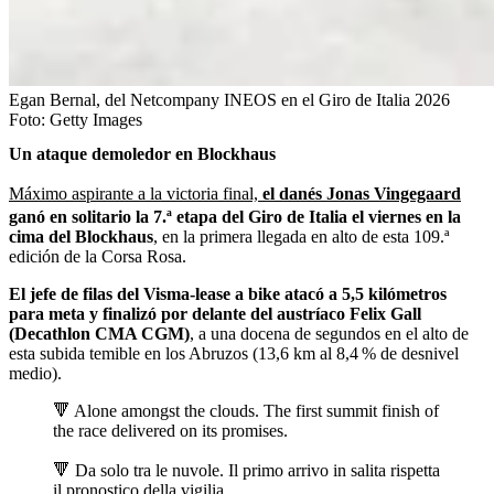
Egan Bernal, del Netcompany INEOS en el Giro de Italia 2026
Foto:
Getty Images
Un ataque demoledor en Blockhaus
Máximo aspirante a la victoria final,
el danés Jonas Vingegaard
ganó en solitario la 7.ª etapa del Giro de Italia el viernes en la
cima del Blockhaus
, en la primera llegada en alto de esta 109.ª
edición de la Corsa Rosa.
El jefe de filas del Visma-lease a bike atacó a 5,5 kilómetros
para meta y finalizó por delante del austríaco Felix Gall
(Decathlon CMA CGM)
, a una docena de segundos en el alto de
esta subida temible en los Abruzos (13,6 km al 8,4 % de desnivel
medio).
🔻 Alone amongst the clouds. The first summit finish of
the race delivered on its promises.
🔻 Da solo tra le nuvole. Il primo arrivo in salita rispetta
il pronostico della vigilia.