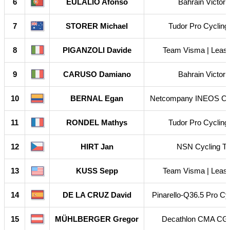
6
EULALIO Afonso
Bahrain Victori
7
STORER Michael
Tudor Pro Cyclin
8
PIGANZOLI Davide
Team Visma | Lease
9
CARUSO Damiano
Bahrain Victori
10
BERNAL Egan
Netcompany INEOS Cy
11
RONDEL Mathys
Tudor Pro Cyclin
12
HIRT Jan
NSN Cycling T
13
KUSS Sepp
Team Visma | Lease
14
DE LA CRUZ David
Pinarello-Q36.5 Pro Cy
15
MÜHLBERGER Gregor
Decathlon CMA CG