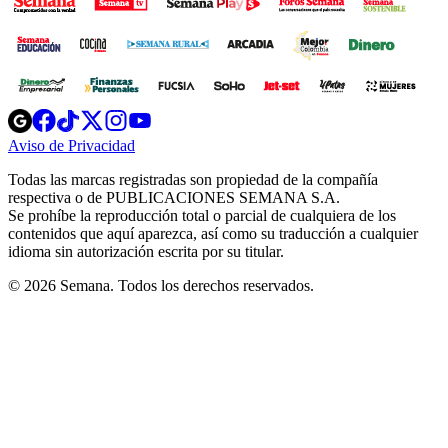
Opens
Opens
Opens
Opens
Opens
in
in
in
in
in
Aviso de Privacidad
Opens
new
new
new
new
new
in
window
window
window
window
window
Todas las marcas registradas son propiedad de la compañía
new
respectiva o de PUBLICACIONES SEMANA S.A.
window
Se prohíbe la reproducción total o parcial de cualquiera de los
contenidos que aquí aparezca, así como su traducción a cualquier
idioma sin autorización escrita por su titular.
© 2026 Semana. Todos los derechos reservados.