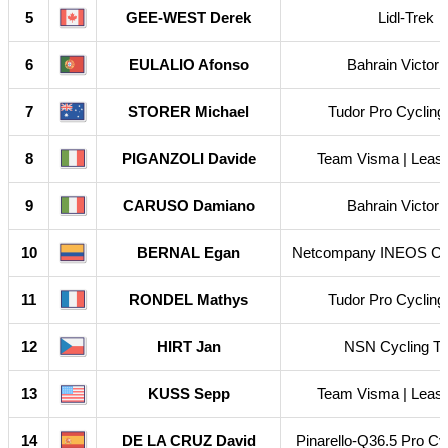
5
GEE-WEST Derek
Lidl-Trek
6
EULALIO Afonso
Bahrain Victori
7
STORER Michael
Tudor Pro Cyclin
8
PIGANZOLI Davide
Team Visma | Lease
9
CARUSO Damiano
Bahrain Victori
10
BERNAL Egan
Netcompany INEOS Cy
11
RONDEL Mathys
Tudor Pro Cyclin
12
HIRT Jan
NSN Cycling T
13
KUSS Sepp
Team Visma | Lease
14
DE LA CRUZ David
Pinarello-Q36.5 Pro Cy