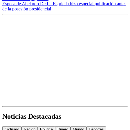
Esposa de Abelardo De La Espriella hizo especial publicación antes
de la posesión presidencial
Noticias Destacadas
Ciclismo
Nación
Política
Dinero
Mundo
Deportes