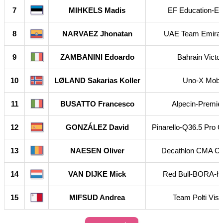
7
MIHKELS Madis
EF Education-E
8
NARVAEZ Jhonatan
UAE Team Emira
9
ZAMBANINI Edoardo
Bahrain Victo
10
LØLAND Sakarias Koller
Uno-X Mobil
11
BUSATTO Francesco
Alpecin-Premie
12
GONZÁLEZ David
Pinarello-Q36.5 Pro 
13
NAESEN Oliver
Decathlon CMA 
14
VAN DIJKE Mick
Red Bull-BORA-h
15
MIFSUD Andrea
Team Polti Visi