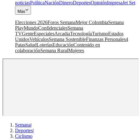
noticias
Política
Nación
Dinero
Deportes
Opinión
Impresa
Jet Set
Más
Elecciones 2026
Foros Semana
Mejor Colombia
Semana
Play
Mundo
Confidenciales
Semana
TV
Gente
Especiales
Arcadia
Tecnología
Turismo
Estados
Unidos
Vehículos
Semana Sostenible
Finanzas Personales
4
Patas
Salud
Loterías
Educación
Contenido en
colaboración
Semana Rural
Mujeres
Semana
|
Deportes
|
Ciclismo