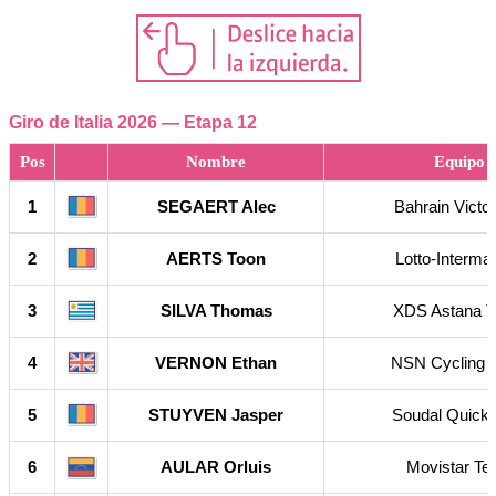
Giro de Italia 2026 — Etapa 12
Pos
Nombre
Equipo
1
SEGAERT Alec
Bahrain Victo
2
AERTS Toon
Lotto-Interma
3
SILVA Thomas
XDS Astana 
4
VERNON Ethan
NSN Cycling 
5
STUYVEN Jasper
Soudal Quick-
6
AULAR Orluis
Movistar T