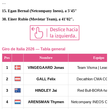
…
15. Egan Bernal (Netcompany Ineos), a 5′45″
38. Einer Rubio (Movistar Team), a 41′02″.
Giro de Italia 2026 — Tabla general
Pos
Nombre
Equipo
1
VINGEGAARD Jonas
Team Visma | Lease
2
GALL Felix
Decathlon CMA CG
3
HINDLEY Jai
Red Bull-BORA-ha
4
ARENSMAN Thymen
Netcompany INEOS Cy