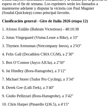
espera en el fin de semana. Los esprínters serán los llamados a
mantenerse adelante y disputar la victoria con Paul Magnier
(Soudal-Quickstep) como principal favorito.
Clasificación general - Giro de Italia 2026 (etapa 12)
1. Afonso Eulálio (Bahrain Victorious) - 48:10:38
2. Jonas Vingegaard (Visma-Lease a Bike), a 33″
3. Thymen Arensman (Netcompany Ineos), a 2′03″
4. Felix Gall (Decathlon CMA CGM), a 2′30″
5. Ben O’Connor (Jayco AlUla), a 2′50″
6. Jai Hindley (Bora-Hansgrohe), a 3′12″
7. Michael Storer (Tudor Pro Cycling), a 3′34″
8. Derek Gee (Lidl-Trek), a 3′40″
9. Giulio Pellizzari (Bora-Hansgrohe), a 3′42″
10. Chris Harper (Pinarello Q36.5), a 4′15″