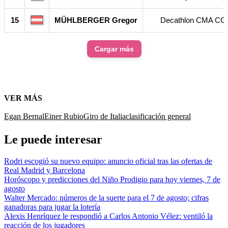
15
MÜHLBERGER Gregor
Decathlon CMA CG
Cargar más
VER MÁS
Egan Bernal
Einer Rubio
Giro de Italia
clasificación general
Le puede interesar
Rodri escogió su nuevo equipo: anuncio oficial tras las ofertas de
Real Madrid y Barcelona
Horóscopo y predicciones del Niño Prodigio para hoy viernes, 7 de
agosto
Walter Mercado: números de la suerte para el 7 de agosto; cifras
ganadoras para jugar la lotería
Alexis Henríquez le respondió a Carlos Antonio Vélez: ventiló la
reacción de los jugadores