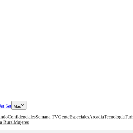
Jet Set
Más
ndo
Confidenciales
Semana TV
Gente
Especiales
Arcadia
Tecnología
Tur
a Rural
Mujeres