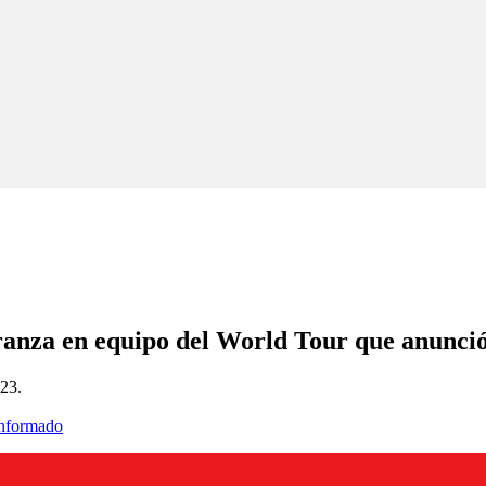
nza en equipo del World Tour que anunció l
023.
informado