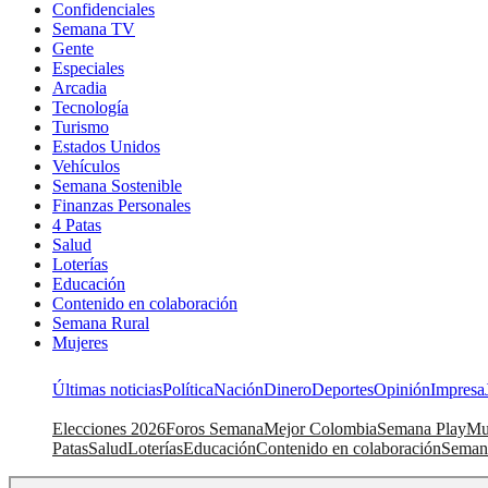
Confidenciales
Semana TV
Gente
Especiales
Arcadia
Tecnología
Turismo
Estados Unidos
Vehículos
Semana Sostenible
Finanzas Personales
4 Patas
Salud
Loterías
Educación
Contenido en colaboración
Semana Rural
Mujeres
Últimas noticias
Política
Nación
Dinero
Deportes
Opinión
Impresa
Elecciones 2026
Foros Semana
Mejor Colombia
Semana Play
Mu
Patas
Salud
Loterías
Educación
Contenido en colaboración
Seman