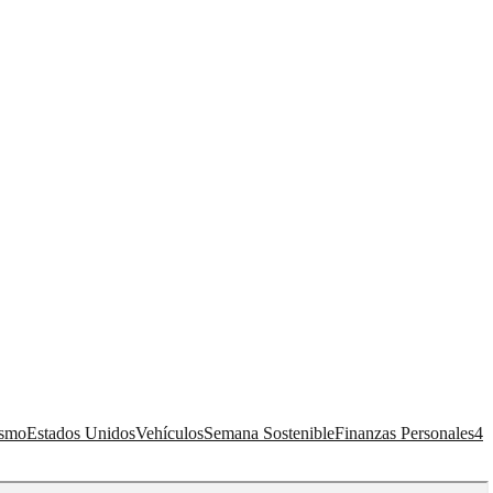
ismo
Estados Unidos
Vehículos
Semana Sostenible
Finanzas Personales
4