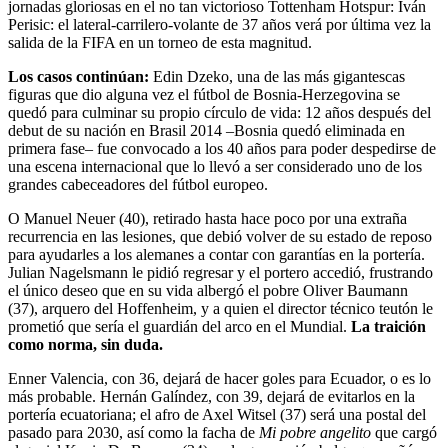
jornadas gloriosas en el no tan victorioso Tottenham Hotspur: Iván
Perisic: el lateral-carrilero-volante de 37 años verá por última vez la
salida de la FIFA en un torneo de esta magnitud.
Los casos continúan:
Edin Dzeko, una de las más gigantescas
figuras que dio alguna vez el fútbol de Bosnia-Herzegovina se
quedó para culminar su propio círculo de vida: 12 años después del
debut de su nación en Brasil 2014 –Bosnia quedó eliminada en
primera fase– fue convocado a los 40 años para poder despedirse de
una escena internacional que lo llevó a ser considerado uno de los
grandes cabeceadores del fútbol europeo.
O Manuel Neuer (40), retirado hasta hace poco por una extraña
recurrencia en las lesiones, que debió volver de su estado de reposo
para ayudarles a los alemanes a contar con garantías en la portería.
Julian Nagelsmann le pidió regresar y el portero accedió, frustrando
el único deseo que en su vida albergó el pobre Oliver Baumann
(37), arquero del Hoffenheim, y a quien el director técnico teutón le
prometió que sería el guardián del arco en el Mundial.
La traición
como norma, sin duda.
Enner Valencia, con 36, dejará de hacer goles para Ecuador, o es lo
más probable. Hernán Galíndez, con 39, dejará de evitarlos en la
portería ecuatoriana; el afro de Axel Witsel (37) será una postal del
pasado para 2030, así como la facha de
Mi pobre angelito
que cargó