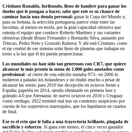
Cristiano Ronaldo, furibundo, lleno de hambre para ganar los
duelos que le pongan a hacer, sabe que este es su chance de
caminar hacia una deuda personal:
ganar la Copa del Mundo y,
para su fortuna, la selección portuguesa parece estar entre las
favoritas, al menos en teoría, por la gran capacidad ofensiva que
ostenta el equipo que conduce Roberto Martínez y sus variantes
ofensivas (desde Bruno Fernandes y Bernardo Silva, pasando por
Trincao, Pedro Neto y Gonzalo Ramos). Y ahí está Cristiano, como
el eje central de ese sistema solar lleno de planetas que trabajan en
torno a la luz que él les pueda proporcionar.
Los mundiales no han sido tan generosos con CR7, que quiere
alcanzar lo más pronto la suma de 1.000 goles anotados como
profesional
–al cierre de esta edición sumaba 973– en 2006 lo
molieron a patadas los holandeses y no rindió mucho a pesar de
alcanzar las semis; para 2010 fue decepción en octavos frente a
España; papelón en 2014, siendo eliminado en primera fase y
goleado 4-0 por Alemania; de nuevo octavos en 2018 y Uruguay
como verdugo; 2022 terminó mal tras un comienzo auspicioso por
cuenta de los sorpresivos marroquíes, que los liquidaron en cuartos
de final.
Ese es el reto que le falta a una trayectoria brillante, plagada de
sacrificio y esfuerzo
. Si gana este torneo, el cinco veces ganador