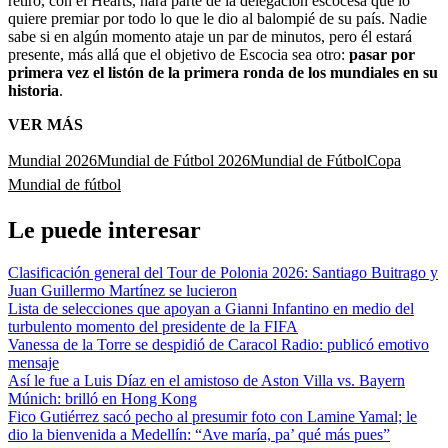
retiro, con el Hearts, hará parte de la delegación escocesa que lo
quiere premiar por todo lo que le dio al balompié de su país. Nadie
sabe si en algún momento ataje un par de minutos, pero él estará
presente, más allá que el objetivo de Escocia sea otro:
pasar por
primera vez el listón de la primera ronda de los mundiales en su
historia
.
VER MÁS
Mundial 2026
Mundial de Fútbol 2026
Mundial de Fútbol
Copa
Mundial de fútbol
Le puede interesar
Clasificación general del Tour de Polonia 2026: Santiago Buitrago y
Juan Guillermo Martínez se lucieron
Lista de selecciones que apoyan a Gianni Infantino en medio del
turbulento momento del presidente de la FIFA
Vanessa de la Torre se despidió de Caracol Radio: publicó emotivo
mensaje
Así le fue a Luis Díaz en el amistoso de Aston Villa vs. Bayern
Múnich: brilló en Hong Kong
Fico Gutiérrez sacó pecho al presumir foto con Lamine Yamal; le
dio la bienvenida a Medellín: “Ave maría, pa’ qué más pues”