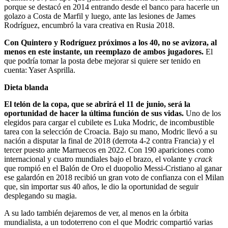
porque se destacó en 2014 entrando desde el banco para hacerle un
golazo a Costa de Marfil y luego, ante las lesiones de James
Rodríguez, encumbró la vara creativa en Rusia 2018.
Con Quintero y Rodríguez próximos a los 40, no se avizora, al
menos en este instante, un reemplazo de ambos jugadores.
El
que podría tomar la posta debe mejorar si quiere ser tenido en
cuenta: Yaser Asprilla.
Dieta blanda
El telón de la copa, que se abrirá el 11 de junio, será la
oportunidad de hacer la última función de sus vidas.
Uno de los
elegidos para cargar el cubilete es Luka Modric, de incombustible
tarea con la selección de Croacia. Bajo su mano, Modric llevó a su
nación a disputar la final de 2018 (derrota 4-2 contra Francia) y el
tercer puesto ante Marruecos en 2022. Con 190 apariciones como
internacional y cuatro mundiales bajo el brazo, el volante y
crack
que rompió en el Balón de Oro el duopolio Messi-Cristiano al ganar
ese galardón en 2018 recibió un gran voto de confianza con el Milan
que, sin importar sus 40 años, le dio la oportunidad de seguir
desplegando su magia.
A su lado también dejaremos de ver, al menos en la órbita
mundialista, a un todoterreno con el que Modric compartió varias