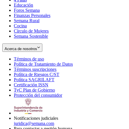
Educación
window
new
Foros Semana
window
Finanzas Personales
Semana Rural
Cocina
Círculo de Mujeres
Semana Sostenible
Acerca de nosotros
Términos de uso
Opens
Política de Tratamiento de Datos
in
Opens
Términos suscripciones
new
Opens
in
Política de Riesgos C/ST
window
in
Opens
new
Política SAGRILAFT
Opens
new
in
window
Certificación ISSN
Opens
in
window
new
TyC Plan de Gobierno
in
new
Opens
window
Protección del consumidor
new
window
in
Opens
window
new
in
window
new
window
Notificaciones judiciales
juridica@semana.com
Para contactar a gestión humana