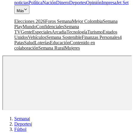
noticias
Política
Nación
Dinero
Deportes
Opinión
Impresa
Jet Set
Más
Elecciones 2026
Foros Semana
Mejor Colombia
Semana
Play
Mundo
Confidenciales
Semana
TV
Gente
Especiales
Arcadia
Tecnología
Turismo
Estados
Unidos
Vehículos
Semana Sostenible
Finanzas Personales
4
Patas
Salud
Loterías
Educación
Contenido en
colaboración
Semana Rural
Mujeres
Semana
|
Deportes
|
Fútbol