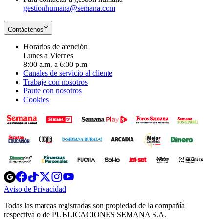
gestionhumana@semana.com
Contáctenos
Horarios de atención
Lunes a Viernes
8:00 a.m. a 6:00 p.m.
Canales de servicio al cliente
Trabaje con nosotros
Paute con nosotros
Cookies
Opens
Opens
Opens
Opens
Opens
in
in
in
in
in
Aviso de Privacidad
Opens
new
new
new
new
new
in
window
window
window
window
window
Todas las marcas registradas son propiedad de la compañía
new
respectiva o de PUBLICACIONES SEMANA S.A.
window