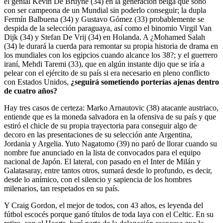
el genial Kevin De Bruyne (34) en la generación belga que soñó
con ser campeona de un Mundial sin poderlo conseguir; la dupla
Fermín Balbuena (34) y Gustavo Gómez (33) probablemente se
despida de la selección paraguaya, así como el binomio Virgil Van
Dijk (34) y Stefan De Vrij (34) en Holanda. A ¿Mohamed Salah
(34) le durará la cuerda para remontar su propia historia de drama en
los mundiales con los egipcios cuando alcance los 38?; y el guerrero
iraní, Mehdi Taremi (33), que en algún instante dijo que se iría a
pelear con el ejército de su país si era necesario en pleno conflicto
con Estados Unidos,
¿seguirá sometiendo porterías ajenas dentro
de cuatro años?
Hay tres casos de certeza: Marko Arnautovic (38) atacante austriaco,
entiende que es la moneda salvadora en la ofensiva de su país y que
estiró el chicle de su propia trayectoria para conseguir algo de
decoro en las presentaciones de su selección ante Argentina,
Jordania y Argelia. Yuto Nagatomo (39) no paró de llorar cuando su
nombre fue anunciado en la lista de convocados para el equipo
nacional de Japón. El lateral, con pasado en el Inter de Milán y
Galatasaray, entre tantos otros, sumará desde lo profundo, es decir,
desde lo anímico, con el silencio y sapiencia de los hombres
milenarios, tan respetados en su país.
Y Craig Gordon, el mejor de todos, con 43 años, es leyenda del
fútbol escocés porque ganó títulos de toda laya con el Celtic. En su