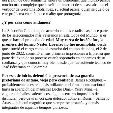
del Balón de Oro solamente tendrá un pendiente, que incluso parece
mucho más complejo: que la señal de internet de su casa alcance el
vestidor de Georgina Rodríguez, su actual pareja, quien se quejó de
este problema en el famoso reality que protagoniza.
¿Y por casa cómo andamos?
La Selección Colombia, de acuerdo con las estadísticas, hace parte
de los seleccionados más veteranos en esta Copa del Mundo, si es
que se hace el promedio de edad.
Muy cerca de los 30 años, la
promesa del técnico Néstor Lorenzo no fue incumplida:
desde
que asumió el cargo como adiestrador del equipo de todos, el 2 de
junio de 2022, comentó en sus primeras impresiones a la prensa que
parte del éxito de su proceso estaría soportado en andamios de su
confianza y que conocía muy bien desde que fue asistente técnico de
José Pékerman en Colombia.
Por eso, de inicio, defendió la presencia de esa guardia
pretoriana de antaño, vieja pero confiable
. James Rodríguez –
probablemente la estrella más brillante en el firmamento nacional
hasta la aparición del magistral Lucho Díaz–, Yerry Mina –el
zaguero de bailes cadenciosos, algunos errores imposibles de
disimular, pero de gran corazón goleador como en Rusia–, Santiago
Arias –un lateral magnífico que siempre se destacó– y demás
integrantes de aquellos tiempos gloriosos.