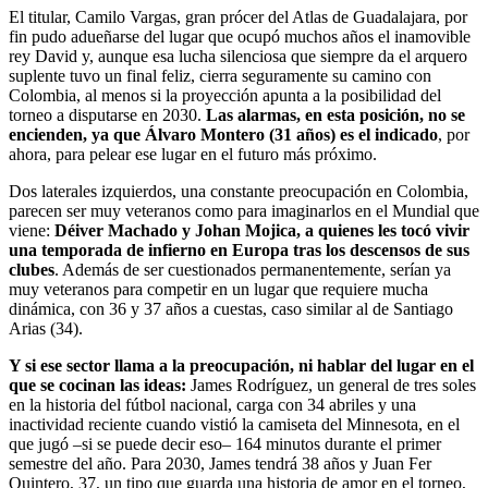
El titular, Camilo Vargas, gran prócer del Atlas de Guadalajara, por
fin pudo adueñarse del lugar que ocupó muchos años el inamovible
rey David y, aunque esa lucha silenciosa que siempre da el arquero
suplente tuvo un final feliz, cierra seguramente su camino con
Colombia, al menos si la proyección apunta a la posibilidad del
torneo a disputarse en 2030.
Las alarmas, en esta posición, no se
encienden, ya que Álvaro Montero (31 años) es el indicado
, por
ahora, para pelear ese lugar en el futuro más próximo.
Dos laterales izquierdos, una constante preocupación en Colombia,
parecen ser muy veteranos como para imaginarlos en el Mundial que
viene:
Déiver Machado y Johan Mojica, a quienes les tocó vivir
una temporada de infierno en Europa tras los descensos de sus
clubes
. Además de ser cuestionados permanentemente, serían ya
muy veteranos para competir en un lugar que requiere mucha
dinámica, con 36 y 37 años a cuestas, caso similar al de Santiago
Arias (34).
Y si ese sector llama a la preocupación, ni hablar del lugar en el
que se cocinan las ideas:
James Rodríguez, un general de tres soles
en la historia del fútbol nacional, carga con 34 abriles y una
inactividad reciente cuando vistió la camiseta del Minnesota, en el
que jugó –si se puede decir eso– 164 minutos durante el primer
semestre del año. Para 2030, James tendrá 38 años y Juan Fer
Quintero, 37, un tipo que guarda una historia de amor en el torneo,