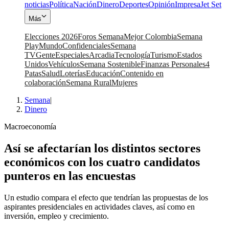
noticias
Política
Nación
Dinero
Deportes
Opinión
Impresa
Jet Set
Más
Elecciones 2026
Foros Semana
Mejor Colombia
Semana
Play
Mundo
Confidenciales
Semana
TV
Gente
Especiales
Arcadia
Tecnología
Turismo
Estados
Unidos
Vehículos
Semana Sostenible
Finanzas Personales
4
Patas
Salud
Loterías
Educación
Contenido en
colaboración
Semana Rural
Mujeres
Semana
|
Dinero
Macroeconomía
Así se afectarían los distintos sectores
económicos con los cuatro candidatos
punteros en las encuestas
Un estudio compara el efecto que tendrían las propuestas de los
aspirantes presidenciales en actividades claves, así como en
inversión, empleo y crecimiento.