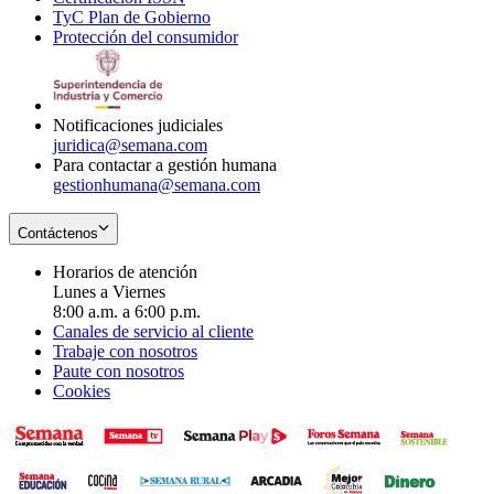
TyC Plan de Gobierno
in
new
Opens
window
Protección del consumidor
new
window
in
Opens
window
new
in
window
new
window
Notificaciones judiciales
juridica@semana.com
Para contactar a gestión humana
gestionhumana@semana.com
Contáctenos
Horarios de atención
Lunes a Viernes
8:00 a.m. a 6:00 p.m.
Canales de servicio al cliente
Trabaje con nosotros
Paute con nosotros
Cookies