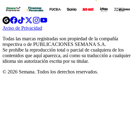
Opens
Opens
Opens
Opens
Opens
in
in
in
in
in
Aviso de Privacidad
Opens
new
new
new
new
new
in
window
window
window
window
window
Todas las marcas registradas son propiedad de la compañía
new
respectiva o de PUBLICACIONES SEMANA S.A.
window
Se prohíbe la reproducción total o parcial de cualquiera de los
contenidos que aquí aparezca, así como su traducción a cualquier
idioma sin autorización escrita por su titular.
© 2026 Semana. Todos los derechos reservados.