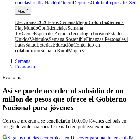
noticias
Política
Nación
Dinero
Deportes
Opinión
Impresa
Jet Set
Más
Elecciones 2026
Foros Semana
Mejor Colombia
Semana
Play
Mundo
Confidenciales
Semana
TV
Gente
Especiales
Arcadia
Tecnología
Turismo
Estados
Unidos
Vehículos
Semana Sostenible
Finanzas Personales
4
Patas
Salud
Loterías
Educación
Contenido en
colaboración
Semana Rural
Mujeres
Semana
|
Economía
Economía
Así se puede acceder al subsidio de un
millón de pesos que ofrece el Gobierno
Nacional para jóvenes
Con este programa se beneficiarán 100.000 jóvenes del país en
riesgo de violencia social, sexual o en pobreza extrema.
Siga las noticias económicas en Discover para mantenerse al día