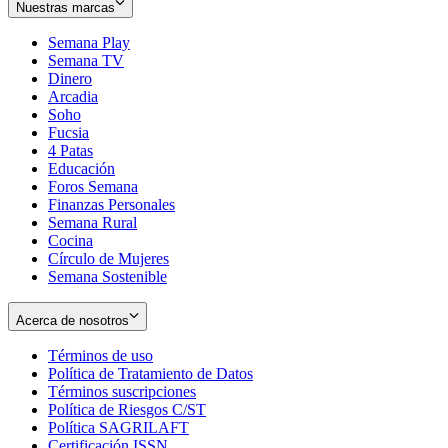
Nuestras marcas
Semana Play
Semana TV
Dinero
Arcadia
Soho
Opens
Fucsia
in
Opens
4 Patas
new
in
Educación
window
new
Foros Semana
window
Finanzas Personales
Semana Rural
Cocina
Círculo de Mujeres
Semana Sostenible
Acerca de nosotros
Términos de uso
Opens
Política de Tratamiento de Datos
in
Opens
Términos suscripciones
new
Opens
in
Política de Riesgos C/ST
window
in
Opens
new
Política SAGRILAFT
Opens
new
in
window
Certificación ISSN
Opens
in
window
new