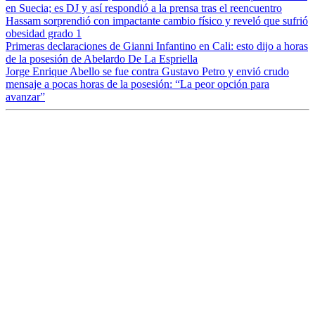
en Suecia; es DJ y así respondió a la prensa tras el reencuentro
Hassam sorprendió con impactante cambio físico y reveló que sufrió
obesidad grado 1
Primeras declaraciones de Gianni Infantino en Cali: esto dijo a horas
de la posesión de Abelardo De La Espriella
Jorge Enrique Abello se fue contra Gustavo Petro y envió crudo
mensaje a pocas horas de la posesión: “La peor opción para
avanzar”