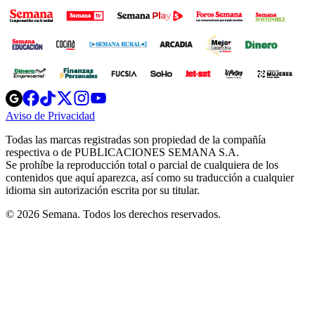
Opens
Opens
Opens
Opens
Opens
in
in
in
in
in
Aviso de Privacidad
Opens
new
new
new
new
new
in
window
window
window
window
window
Todas las marcas registradas son propiedad de la compañía
new
respectiva o de PUBLICACIONES SEMANA S.A.
window
Se prohíbe la reproducción total o parcial de cualquiera de los
contenidos que aquí aparezca, así como su traducción a cualquier
idioma sin autorización escrita por su titular.
© 2026 Semana. Todos los derechos reservados.