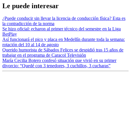
Le puede interesar
¿Puede conducir sin llevar la licencia de conducción física? Esta es
la contradicción de la norma
Se hizo oficial: echaron al primer técnico del semestre en la Liga
BetPlay
Así funcionará el pico y placa en Medellín durante toda la semana:
rotación del 10 al 14 de agosto
Querido humorista de Sábados Felices se despidió tras 15 años de
trabajar en el programa de Caracol Televisión
María Cecilia Botero confesó situación que vivió en su primer
divorcio: “Quedé con 3 tenedores, 3 cuchillos, 3 cucharas”