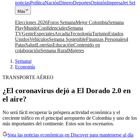
noticias
Política
Nación
Dinero
Deportes
Opinión
Impresa
Jet Set
Más
Elecciones 2026
Foros Semana
Mejor Colombia
Semana
Play
Mundo
Confidenciales
Semana
TV
Gente
Especiales
Arcadia
Tecnología
Turismo
Estados
Unidos
Vehículos
Semana Sostenible
Finanzas Personales
4
Patas
Salud
Loterías
Educación
Contenido en
colaboración
Semana Rural
Mujeres
Semana
|
Economía
TRANSPORTE AÉREO
¿El coronavirus dejó a El Dorado 2.0 en
el aire?
No será fácil recuperar la próspera actividad económica y el
creciente tráfico en el principal aeropuerto de Colombia y uno de los
más importantes del continente. Estos son los escenarios.
Siga las noticias económicas en Discover para mantenerse al día