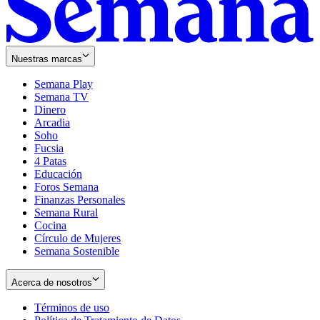
Nuestras marcas
Semana Play
Semana TV
Dinero
Arcadia
Soho
Opens
Fucsia
in
Opens
4 Patas
new
in
Educación
window
new
Foros Semana
window
Finanzas Personales
Semana Rural
Cocina
Círculo de Mujeres
Semana Sostenible
Acerca de nosotros
Términos de uso
Opens