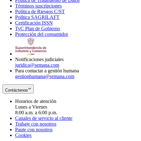
Política de Tratamiento de Datos
in
Opens
Términos suscripciones
new
Opens
in
Política de Riesgos C/ST
window
in
Opens
new
Política SAGRILAFT
Opens
new
in
window
Certificación ISSN
Opens
in
window
new
TyC Plan de Gobierno
in
new
Opens
window
Protección del consumidor
new
window
in
Opens
window
new
in
window
new
window
Notificaciones judiciales
juridica@semana.com
Para contactar a gestión humana
gestionhumana@semana.com
Contáctenos
Horarios de atención
Lunes a Viernes
8:00 a.m. a 6:00 p.m.
Canales de servicio al cliente
Trabaje con nosotros
Paute con nosotros
Cookies