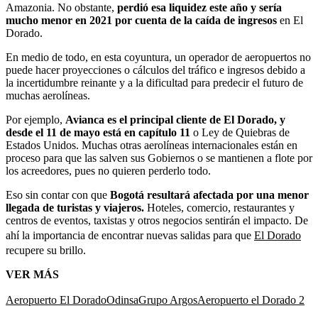
Amazonia. No obstante,
perdió esa liquidez este año y sería
mucho menor en 2021 por cuenta de la caída de ingresos
en El
Dorado.
En medio de todo, en esta coyuntura, un operador de aeropuertos no
puede hacer proyecciones o cálculos del tráfico e ingresos debido a
la incertidumbre reinante y a la dificultad para predecir el futuro de
muchas aerolíneas.
Por ejemplo,
Avianca es el principal cliente de El Dorado, y
desde el 11 de mayo está en capítulo 11
o Ley de Quiebras de
Estados Unidos. Muchas otras aerolíneas internacionales están en
proceso para que las salven sus Gobiernos o se mantienen a flote por
los acreedores, pues no quieren perderlo todo.
Eso sin contar con que
Bogotá resultará afectada por una menor
llegada de turistas y viajeros.
Hoteles, comercio, restaurantes y
centros de eventos, taxistas y otros negocios sentirán el impacto. De
ahí la importancia de encontrar nuevas salidas para que
El Dorado
recupere su brillo.
VER MÁS
Aeropuerto El Dorado
Odinsa
Grupo Argos
Aeropuerto el Dorado 2