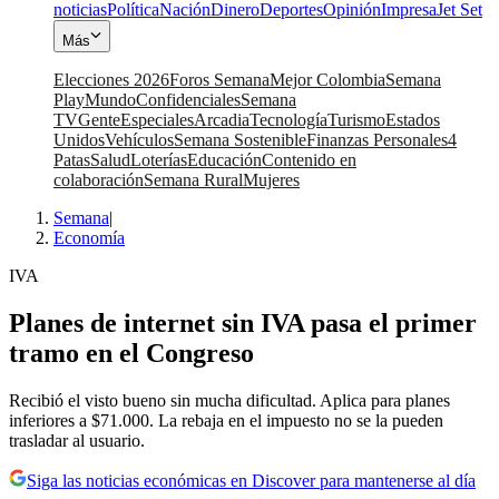
noticias
Política
Nación
Dinero
Deportes
Opinión
Impresa
Jet Set
Más
Elecciones 2026
Foros Semana
Mejor Colombia
Semana
Play
Mundo
Confidenciales
Semana
TV
Gente
Especiales
Arcadia
Tecnología
Turismo
Estados
Unidos
Vehículos
Semana Sostenible
Finanzas Personales
4
Patas
Salud
Loterías
Educación
Contenido en
colaboración
Semana Rural
Mujeres
Semana
|
Economía
IVA
Planes de internet sin IVA pasa el primer
tramo en el Congreso
Recibió el visto bueno sin mucha dificultad. Aplica para planes
inferiores a $71.000. La rebaja en el impuesto no se la pueden
trasladar al usuario.
Siga las noticias económicas en Discover para mantenerse al día