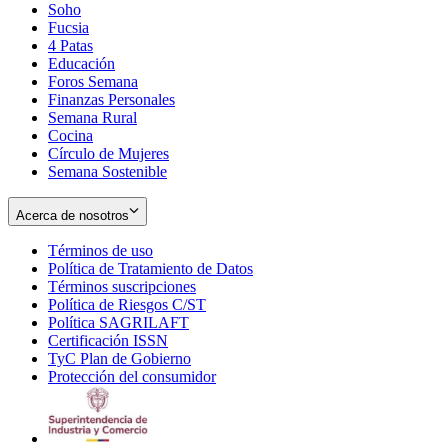
Soho
Opens
Fucsia
in
Opens
4 Patas
new
in
Educación
window
new
Foros Semana
window
Finanzas Personales
Semana Rural
Cocina
Círculo de Mujeres
Semana Sostenible
Acerca de nosotros
Términos de uso
Opens
Política de Tratamiento de Datos
in
Opens
Términos suscripciones
new
Opens
in
Política de Riesgos C/ST
window
in
Opens
new
Política SAGRILAFT
Opens
new
in
window
Certificación ISSN
Opens
in
window
new
TyC Plan de Gobierno
in
new
Opens
window
Protección del consumidor
new
window
in
Opens
window
new
in
window
new
window