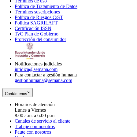
Términos de uso
Opens
Política de Tratamiento de Datos
in
Opens
Términos suscripciones
new
Opens
in
Política de Riesgos C/ST
window
in
Opens
new
Política SAGRILAFT
Opens
new
in
window
Certificación ISSN
Opens
in
window
new
TyC Plan de Gobierno
in
new
Opens
window
Protección del consumidor
new
window
in
Opens
window
new
in
window
new
window
Notificaciones judiciales
juridica@semana.com
Para contactar a gestión humana
gestionhumana@semana.com
Contáctenos
Horarios de atención
Lunes a Viernes
8:00 a.m. a 6:00 p.m.
Canales de servicio al cliente
Trabaje con nosotros
Paute con nosotros