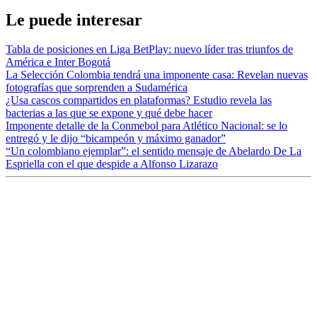
Le puede interesar
Tabla de posiciones en Liga BetPlay: nuevo líder tras triunfos de
América e Inter Bogotá
La Selección Colombia tendrá una imponente casa: Revelan nuevas
fotografías que sorprenden a Sudamérica
¿Usa cascos compartidos en plataformas? Estudio revela las
bacterias a las que se expone y qué debe hacer
Imponente detalle de la Conmebol para Atlético Nacional: se lo
entregó y le dijo “bicampeón y máximo ganador”
“Un colombiano ejemplar”: el sentido mensaje de Abelardo De La
Espriella con el que despide a Alfonso Lizarazo