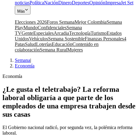
noticias
Política
Nación
Dinero
Deportes
Opinión
Impresa
Jet Set
Más
Elecciones 2026
Foros Semana
Mejor Colombia
Semana
Play
Mundo
Confidenciales
Semana
TV
Gente
Especiales
Arcadia
Tecnología
Turismo
Estados
Unidos
Vehículos
Semana Sostenible
Finanzas Personales
4
Patas
Salud
Loterías
Educación
Contenido en
colaboración
Semana Rural
Mujeres
Semana
|
Economía
Economía
¿Le gusta el teletrabajo? La reforma
laboral obligaría a que parte de los
empleados de una empresa trabajen desde
sus casas
El Gobierno nacional radicó, por segunda vez, la polémica reforma
laboral.