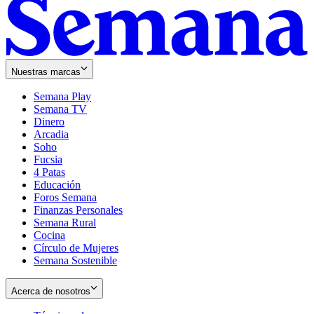
Nuestras marcas
Semana Play
Semana TV
Dinero
Arcadia
Soho
Opens
Fucsia
in
Opens
4 Patas
new
in
Educación
window
new
Foros Semana
window
Finanzas Personales
Semana Rural
Cocina
Círculo de Mujeres
Semana Sostenible
Acerca de nosotros