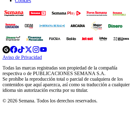
Cookies
Opens
Opens
Opens
Opens
Opens
in
in
in
in
in
Aviso de Privacidad
Opens
new
new
new
new
new
in
window
window
window
window
window
Todas las marcas registradas son propiedad de la compañía
new
respectiva o de PUBLICACIONES SEMANA S.A.
window
Se prohíbe la reproducción total o parcial de cualquiera de los
contenidos que aquí aparezca, así como su traducción a cualquier
idioma sin autorización escrita por su titular.
© 2026 Semana. Todos los derechos reservados.