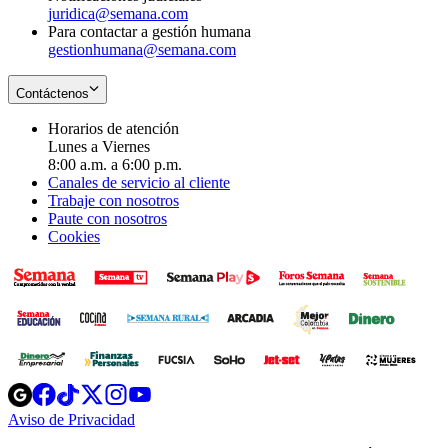
juridica@semana.com
Para contactar a gestión humana
gestionhumana@semana.com
Contáctenos
Horarios de atención
Lunes a Viernes
8:00 a.m. a 6:00 p.m.
Canales de servicio al cliente
Trabaje con nosotros
Paute con nosotros
Cookies
Opens
Opens
Opens
Opens
Opens
in
in
in
in
in
Aviso de Privacidad
Opens
new
new
new
new
new
in
window
window
window
window
window