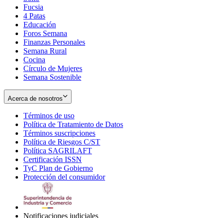
Fucsia
in
Opens
4 Patas
new
in
Educación
window
new
Foros Semana
window
Finanzas Personales
Semana Rural
Cocina
Círculo de Mujeres
Semana Sostenible
Acerca de nosotros
Términos de uso
Opens
Política de Tratamiento de Datos
in
Opens
Términos suscripciones
new
Opens
in
Política de Riesgos C/ST
window
in
Opens
new
Política SAGRILAFT
Opens
new
in
window
Certificación ISSN
Opens
in
window
new
TyC Plan de Gobierno
in
new
Opens
window
Protección del consumidor
new
window
in
Opens
window
new
in
window
new
window
Notificaciones judiciales