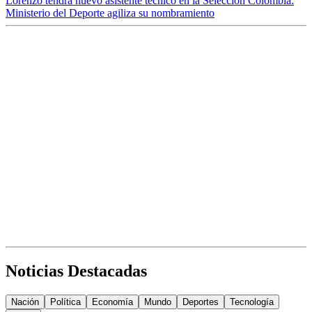
Lorenzo tendrá nuevo asistente técnico en la Selección Colombia:
Ministerio del Deporte agiliza su nombramiento
Noticias Destacadas
Nación
Política
Economía
Mundo
Deportes
Tecnología