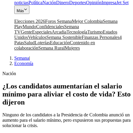
noticias
Política
Nación
Dinero
Deportes
Opinión
Impresa
Jet Set
Más
Elecciones 2026
Foros Semana
Mejor Colombia
Semana
Play
Mundo
Confidenciales
Semana
TV
Gente
Especiales
Arcadia
Tecnología
Turismo
Estados
Unidos
Vehículos
Semana Sostenible
Finanzas Personales
4
Patas
Salud
Loterías
Educación
Contenido en
colaboración
Semana Rural
Mujeres
Semana
|
Economía
Nación
¿Los candidatos aumentarían el salario
mínimo para aliviar el costo de vida? Esto
dijeron
Ninguno de los candidatos a la Presidencia de Colombia anunció un
aumento para el salario mínimo, pero expusieron sus propuestas para
solucionar la crisis.