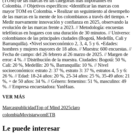
(TOM) de las marcas en las categorías más importantes en
Colombia. // Objetivos específicos: •Identificar las marcas con
mayor TOM en Colombia. • Realizar un seguimiento al desempeño
de las marcas en la mente de los colombianos a través del tiempo. •
Medir nuevamente innovación y confianza en 2025, observando la
evolución de las marcas frente a 2023. // Metodología: encuestas
telefónicas en hogares con una duración de 30 minutos. // Universo:
colombianos de las principales ciudades (Bogotá, Medellín, Cali y
Barranquilla). •Nivel socioeconómico 2, 3, 4, 5 y 6. •Edades:
hombres y mujeres mayores de 18 años. // Muestra: 600 encuestas. //
Fecha de campo: del 26 febrero al 26 marzo de 2025. // Margen de
error: 4 %. // Distribución de la muestra. Ciudades: Bogotá: 50 %,
Cali: 20 %, Medellín: 20 %, Barranquilla: 10 %. // Nivel
socioeconómico: estrato 2: 37 %, estrato 3: 37 %, estratos 4, 5 y 6:
26 %. // Edad: 18-24 años: 20 %, 25-34 años: 25 %, 35-49 años: 21
%, + de 50 años: 34 %. // Género: femenino: 51 %, masculino: 49
%. // Empresa encuestadora: YanHaas.
VER MÁS
Marcas
publicidad
Top of Mind 2025
claro
colombia
Movistar
wom
ETB
Le puede interesar