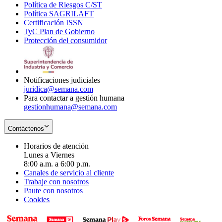
Política de Riesgos C/ST
window
in
Opens
new
Política SAGRILAFT
Opens
new
in
window
Certificación ISSN
Opens
in
window
new
TyC Plan de Gobierno
in
new
Opens
window
Protección del consumidor
new
window
in
Opens
window
new
in
window
new
window
Notificaciones judiciales
juridica@semana.com
Para contactar a gestión humana
gestionhumana@semana.com
Contáctenos
Horarios de atención
Lunes a Viernes
8:00 a.m. a 6:00 p.m.
Canales de servicio al cliente
Trabaje con nosotros
Paute con nosotros
Cookies