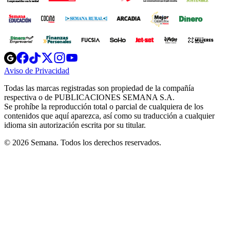
Opens
Opens
Opens
Opens
Opens
in
in
in
in
in
Aviso de Privacidad
Opens
new
new
new
new
new
in
window
window
window
window
window
Todas las marcas registradas son propiedad de la compañía
new
respectiva o de PUBLICACIONES SEMANA S.A.
window
Se prohíbe la reproducción total o parcial de cualquiera de los
contenidos que aquí aparezca, así como su traducción a cualquier
idioma sin autorización escrita por su titular.
© 2026 Semana. Todos los derechos reservados.