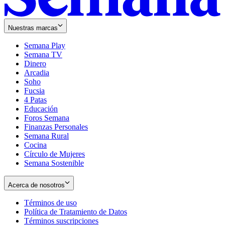
Nuestras marcas
Semana Play
Semana TV
Dinero
Arcadia
Soho
Opens
Fucsia
in
Opens
4 Patas
new
in
Educación
window
new
Foros Semana
window
Finanzas Personales
Semana Rural
Cocina
Círculo de Mujeres
Semana Sostenible
Acerca de nosotros
Términos de uso
Opens
Política de Tratamiento de Datos
in
Opens
Términos suscripciones
new
Opens
in