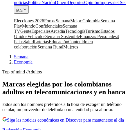
noticias
Política
Nación
Dinero
Deportes
Opinión
Impresa
Jet Set
Más
Elecciones 2026
Foros Semana
Mejor Colombia
Semana
Play
Mundo
Confidenciales
Semana
TV
Gente
Especiales
Arcadia
Tecnología
Turismo
Estados
Unidos
Vehículos
Semana Sostenible
Finanzas Personales
4
Patas
Salud
Loterías
Educación
Contenido en
colaboración
Semana Rural
Mujeres
Semana
|
Economía
Top of mind /Adultos
Marcas elegidas por los colombianos
adultos en telecomunicaciones y en banca
Estos son los nombres preferidos a la hora de escoger un teléfono
celular, un proveedor de telefonía o una entidad para ahorrar.
Siga las noticias económicas en Discover para mantenerse al día
Redacción Economía