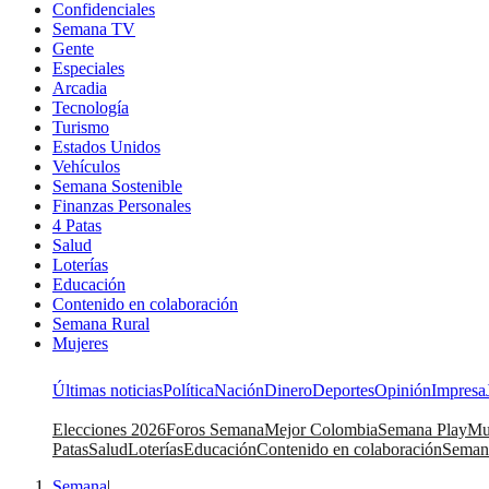
Confidenciales
Semana TV
Gente
Especiales
Arcadia
Tecnología
Turismo
Estados Unidos
Vehículos
Semana Sostenible
Finanzas Personales
4 Patas
Salud
Loterías
Educación
Contenido en colaboración
Semana Rural
Mujeres
Últimas noticias
Política
Nación
Dinero
Deportes
Opinión
Impresa
Elecciones 2026
Foros Semana
Mejor Colombia
Semana Play
Mu
Patas
Salud
Loterías
Educación
Contenido en colaboración
Seman
Semana
|