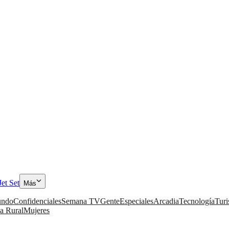
Jet Set
Más
ndo
Confidenciales
Semana TV
Gente
Especiales
Arcadia
Tecnología
Tur
a Rural
Mujeres