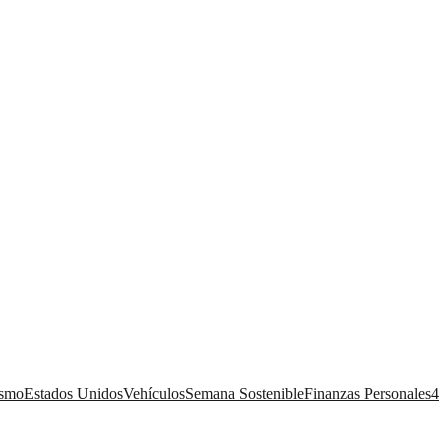
ismo
Estados Unidos
Vehículos
Semana Sostenible
Finanzas Personales
4