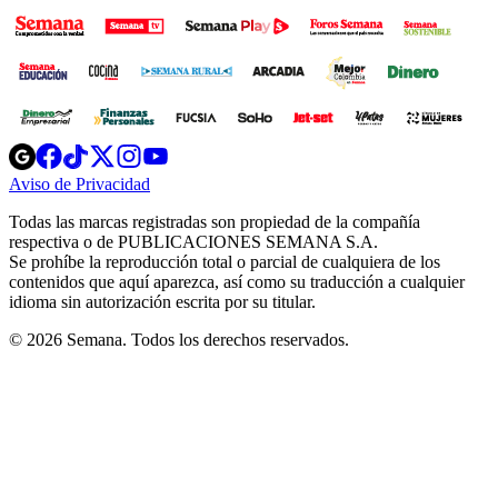
Opens
Opens
Opens
Opens
Opens
in
in
in
in
in
Aviso de Privacidad
Opens
new
new
new
new
new
in
window
window
window
window
window
Todas las marcas registradas son propiedad de la compañía
new
respectiva o de PUBLICACIONES SEMANA S.A.
window
Se prohíbe la reproducción total o parcial de cualquiera de los
contenidos que aquí aparezca, así como su traducción a cualquier
idioma sin autorización escrita por su titular.
© 2026 Semana. Todos los derechos reservados.