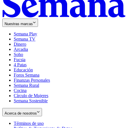
Nuestras marcas
Semana Play
Semana TV
Dinero
Arcadia
Soho
Opens
Fucsia
in
Opens
4 Patas
new
in
Educación
window
new
Foros Semana
window
Finanzas Personales
Semana Rural
Cocina
Círculo de Mujeres
Semana Sostenible
Acerca de nosotros
Términos de uso
Opens