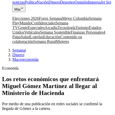
noticias
Política
Nación
Dinero
Deportes
Opinión
Impresa
Jet Set
Más
Elecciones 2026
Foros Semana
Mejor Colombia
Semana
Play
Mundo
Confidenciales
Semana
TV
Gente
Especiales
Arcadia
Tecnología
Turismo
Estados
Unidos
Vehículos
Semana Sostenible
Finanzas Personales
4
Patas
Salud
Loterías
Educación
Contenido en
colaboración
Semana Rural
Mujeres
Semana
|
Dinero
|
Macroeconomía
Economía
Los retos económicos que enfrentará
Miguel Gómez Martínez al llegar al
Ministerio de Hacienda
Por medio de una publicación en redes sociales se confirmó la
llegada de Gómez a la cartera.