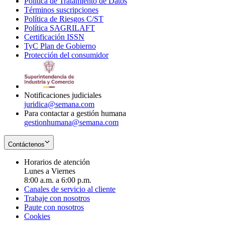
Política de Tratamiento de Datos
in
Opens
Términos suscripciones
new
Opens
in
Política de Riesgos C/ST
window
in
Opens
new
Política SAGRILAFT
Opens
new
in
window
Certificación ISSN
Opens
in
window
new
TyC Plan de Gobierno
in
new
Opens
window
Protección del consumidor
new
window
in
Opens
window
new
in
window
new
window
Notificaciones judiciales
juridica@semana.com
Para contactar a gestión humana
gestionhumana@semana.com
Contáctenos
Horarios de atención
Lunes a Viernes
8:00 a.m. a 6:00 p.m.
Canales de servicio al cliente
Trabaje con nosotros
Paute con nosotros
Cookies