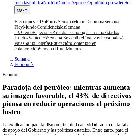
noticias
Política
Nación
Dinero
Deportes
Opinión
Impresa
Jet Set
Más
Elecciones 2026
Foros Semana
Mejor Colombia
Semana
Play
Mundo
Confidenciales
Semana
TV
Gente
Especiales
Arcadia
Tecnología
Turismo
Estados
Unidos
Vehículos
Semana Sostenible
Finanzas Personales
4
Patas
Salud
Loterías
Educación
Contenido en
colaboración
Semana Rural
Mujeres
Semana
|
Economía
Economía
Paradoja del petróleo: mientras aumenta
su imagen favorable, el 43% de directivos
piensa en reducir operaciones el próximo
lustro
La explicación para la disminución de la actividad radica en la falta
de apoyo del Gobierno y las políticas estatales. Entre tanto, para el