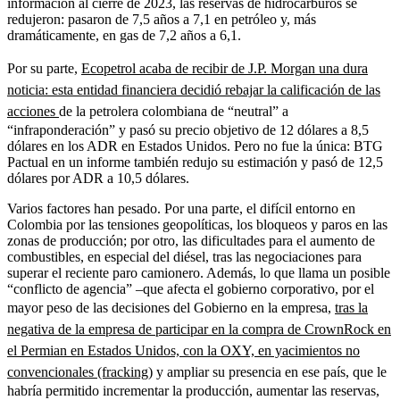
información al cierre de 2023, las reservas de hidrocarburos se
redujeron: pasaron de 7,5 años a 7,1 en petróleo y, más
dramáticamente, en gas de 7,2 años a 6,1.
Por su parte,
Ecopetrol acaba de recibir de J.P. Morgan una dura
noticia: esta entidad financiera decidió rebajar la calificación de las
acciones
de la petrolera colombiana de “neutral” a
“infraponderación” y pasó su precio objetivo de 12 dólares a 8,5
dólares en los ADR en Estados Unidos. Pero no fue la única: BTG
Pactual en un informe también redujo su estimación y pasó de 12,5
dólares por ADR a 10,5 dólares.
Varios factores han pesado. Por una parte, el difícil entorno en
Colombia por las tensiones geopolíticas, los bloqueos y paros en las
zonas de producción; por otro, las dificultades para el aumento de
combustibles, en especial del diésel, tras las negociaciones para
superar el reciente paro camionero. Además, lo que llama un posible
“conflicto de agencia” –que afecta el gobierno corporativo, por el
mayor peso de las decisiones del Gobierno en la empresa,
tras la
negativa de la empresa de participar en la compra de CrownRock en
el Permian en Estados Unidos, con la OXY, en yacimientos no
convencionales (fracking)
y ampliar su presencia en ese país, que le
habría permitido incrementar la producción, aumentar las reservas,