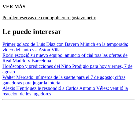
VER MÁS
Petróleo
reservas de crudo
gobierno gustavo petro
Le puede interesar
Primer golazo de Luis Díaz con Bayern Múnich en la temporada:
video del tanto vs. Aston Villa
Rodri escogió su nuevo equipo: anuncio oficial tras las ofertas de
Real Madrid y Barcelona
Horóscopo y predicciones del Niño Prodigio para hoy viernes, 7 de
agosto
Walter Mercado: números de la suerte para el 7 de agosto; cifras
ganadoras para jugar la lotería
Alexis Henríquez le respondió a Carlos Antonio Vélez: ventiló la
reacción de los jugadores