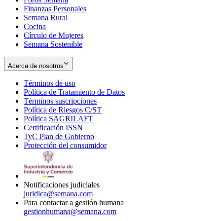
Finanzas Personales
Semana Rural
Cocina
Círculo de Mujeres
Semana Sostenible
Acerca de nosotros
Términos de uso
Opens
Política de Tratamiento de Datos
in
Opens
Términos suscripciones
new
Opens
in
Política de Riesgos C/ST
window
in
Opens
new
Política SAGRILAFT
Opens
new
in
window
Certificación ISSN
Opens
in
window
new
TyC Plan de Gobierno
in
new
Opens
window
Protección del consumidor
new
window
in
Opens
window
new
in
window
new
window
Notificaciones judiciales
juridica@semana.com
Para contactar a gestión humana
gestionhumana@semana.com