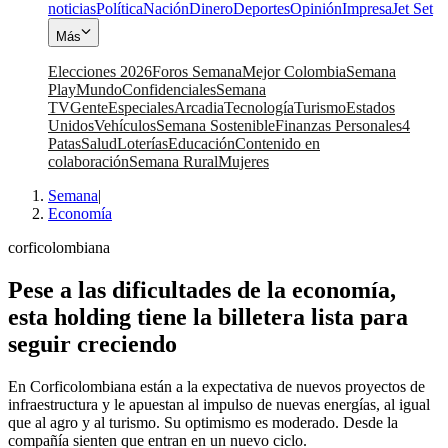
noticias
Política
Nación
Dinero
Deportes
Opinión
Impresa
Jet Set
Más
Elecciones 2026
Foros Semana
Mejor Colombia
Semana
Play
Mundo
Confidenciales
Semana
TV
Gente
Especiales
Arcadia
Tecnología
Turismo
Estados
Unidos
Vehículos
Semana Sostenible
Finanzas Personales
4
Patas
Salud
Loterías
Educación
Contenido en
colaboración
Semana Rural
Mujeres
Semana
|
Economía
corficolombiana
Pese a las dificultades de la economía,
esta holding tiene la billetera lista para
seguir creciendo
En Corficolombiana están a la expectativa de nuevos proyectos de
infraestructura y le apuestan al impulso de nuevas energías, al igual
que al agro y al turismo. Su optimismo es moderado. Desde la
compañía sienten que entran en un nuevo ciclo.