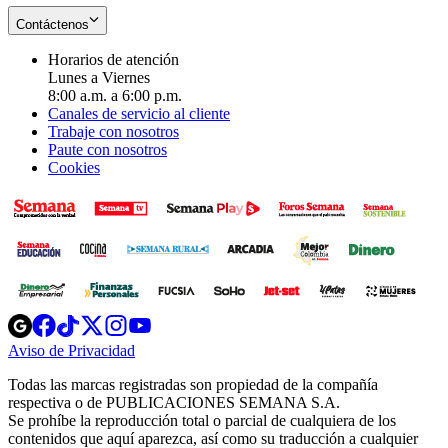
Contáctenos
Horarios de atención
Lunes a Viernes
8:00 a.m. a 6:00 p.m.
Canales de servicio al cliente
Trabaje con nosotros
Paute con nosotros
Cookies
Opens
Opens
Opens
Opens
Opens
in
in
in
in
in
Aviso de Privacidad
Opens
new
new
new
new
new
in
window
window
window
window
window
Todas las marcas registradas son propiedad de la compañía
new
respectiva o de PUBLICACIONES SEMANA S.A.
window
Se prohíbe la reproducción total o parcial de cualquiera de los
contenidos que aquí aparezca, así como su traducción a cualquier