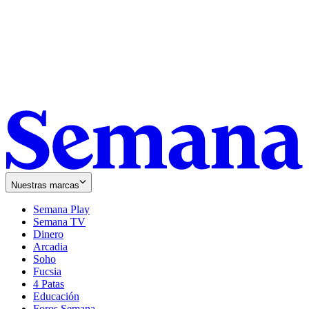
Nuestras marcas
Semana Play
Semana TV
Dinero
Arcadia
Soho
Opens
Fucsia
in
Opens
4 Patas
new
in
Educación
window
new
Foros Semana
window