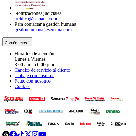
window
Notificaciones judiciales
juridica@semana.com
Para contactar a gestión humana
gestionhumana@semana.com
Contáctenos
Horarios de atención
Lunes a Viernes
8:00 a.m. a 6:00 p.m.
Canales de servicio al cliente
Trabaje con nosotros
Paute con nosotros
Cookies
Opens
Opens
Opens
Opens
Opens