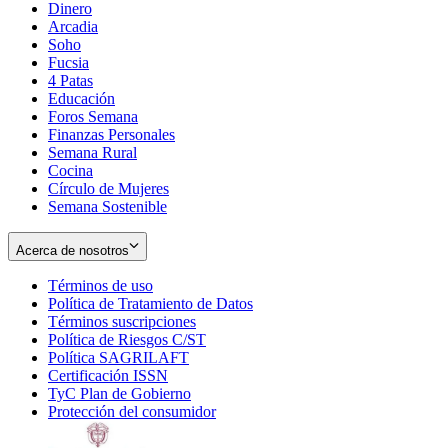
Dinero
Arcadia
Soho
Opens
Fucsia
in
Opens
4 Patas
new
in
Educación
window
new
Foros Semana
window
Finanzas Personales
Semana Rural
Cocina
Círculo de Mujeres
Semana Sostenible
Acerca de nosotros
Términos de uso
Opens
Política de Tratamiento de Datos
in
Opens
Términos suscripciones
new
Opens
in
Política de Riesgos C/ST
window
in
Opens
new
Política SAGRILAFT
Opens
new
in
window
Certificación ISSN
Opens
in
window
new
TyC Plan de Gobierno
in
new
Opens
window
Protección del consumidor
new
window
in
Opens
window
new
in
window
new