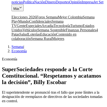
noticias
Política
Nación
Dinero
Deportes
Opinión
Impresa
Jet Set
Más
Elecciones 2026
Foros Semana
Mejor Colombia
Semana
Play
Mundo
Confidenciales
Semana
TV
Gente
Especiales
Arcadia
Tecnología
Turismo
Estados
Unidos
Vehículos
Semana Sostenible
Finanzas Personales
4
Patas
Salud
Loterías
Educación
Contenido en
colaboración
Semana Rural
Mujeres
Semana
|
Economía
Economía
SuperSociedades responde a la Corte
Constitucional. “Respetamos y acatamos
la decisión”, Billy Escobar
El superintendente se pronunció tras el fallo que pone límites a la
designación de reemplazos de directivos de las sociedades tomadas
en control.