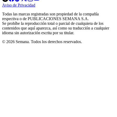
in
in
in
in
in
Aviso de Privacidad
Opens
new
new
new
new
new
in
window
window
window
window
window
Todas las marcas registradas son propiedad de la compañía
new
respectiva o de PUBLICACIONES SEMANA S.A.
window
Se prohíbe la reproducción total o parcial de cualquiera de los
contenidos que aquí aparezca, así como su traducción a cualquier
idioma sin autorización escrita por su titular.
© 2026 Semana. Todos los derechos reservados.