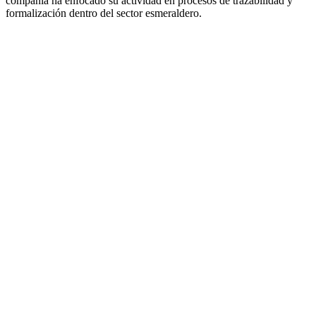
compañía ha enfocado su actividad en procesos de trazabilidad y
formalización dentro del sector esmeraldero.