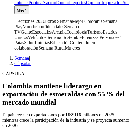
noticias
Política
Nación
Dinero
Deportes
Opinión
Impresa
Jet Set
Más
Elecciones 2026
Foros Semana
Mejor Colombia
Semana
Play
Mundo
Confidenciales
Semana
TV
Gente
Especiales
Arcadia
Tecnología
Turismo
Estados
Unidos
Vehículos
Semana Sostenible
Finanzas Personales
4
Patas
Salud
Loterías
Educación
Contenido en
colaboración
Semana Rural
Mujeres
Semana
|
Cápsulas
CÁPSULA
Colombia mantiene liderazgo en
exportación de esmeraldas con 55 % del
mercado mundial
El país registra exportaciones por US$116 millones en 2025
mientras crece la participación de la industria y se proyecta aumento
en 2026.