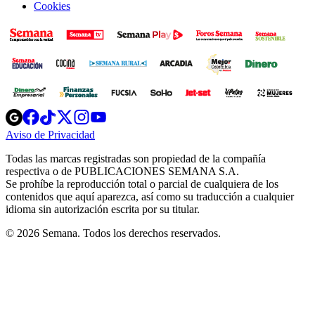
Cookies
Opens
Opens
Opens
Opens
Opens
in
in
in
in
in
Aviso de Privacidad
Opens
new
new
new
new
new
in
window
window
window
window
window
Todas las marcas registradas son propiedad de la compañía
new
respectiva o de PUBLICACIONES SEMANA S.A.
window
Se prohíbe la reproducción total o parcial de cualquiera de los
contenidos que aquí aparezca, así como su traducción a cualquier
idioma sin autorización escrita por su titular.
© 2026 Semana. Todos los derechos reservados.