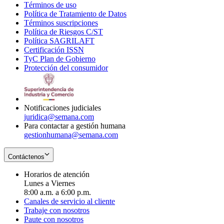
Términos de uso
Opens
Política de Tratamiento de Datos
in
Opens
Términos suscripciones
new
Opens
in
Política de Riesgos C/ST
window
in
Opens
new
Política SAGRILAFT
Opens
new
in
window
Certificación ISSN
Opens
in
window
new
TyC Plan de Gobierno
in
new
Opens
window
Protección del consumidor
new
window
in
Opens
window
new
in
window
new
window
Notificaciones judiciales
juridica@semana.com
Para contactar a gestión humana
gestionhumana@semana.com
Contáctenos
Horarios de atención
Lunes a Viernes
8:00 a.m. a 6:00 p.m.
Canales de servicio al cliente
Trabaje con nosotros
Paute con nosotros