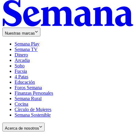
Nuestras marcas
Semana Play
Semana TV
Dinero
Arcadia
Soho
Opens
Fucsia
in
Opens
4 Patas
new
in
Educación
window
new
Foros Semana
window
Finanzas Personales
Semana Rural
Cocina
Círculo de Mujeres
Semana Sostenible
Acerca de nosotros