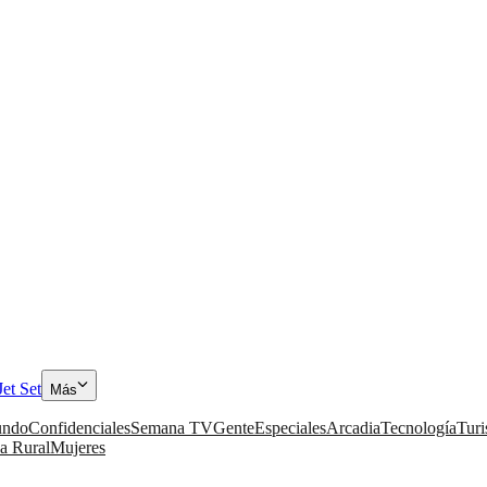
Jet Set
Más
ndo
Confidenciales
Semana TV
Gente
Especiales
Arcadia
Tecnología
Tur
a Rural
Mujeres