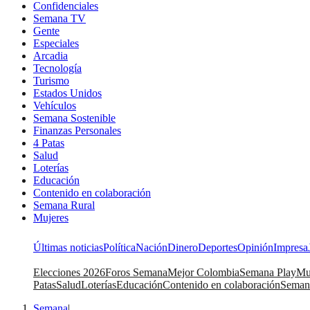
Confidenciales
Semana TV
Gente
Especiales
Arcadia
Tecnología
Turismo
Estados Unidos
Vehículos
Semana Sostenible
Finanzas Personales
4 Patas
Salud
Loterías
Educación
Contenido en colaboración
Semana Rural
Mujeres
Últimas noticias
Política
Nación
Dinero
Deportes
Opinión
Impresa
Elecciones 2026
Foros Semana
Mejor Colombia
Semana Play
Mu
Patas
Salud
Loterías
Educación
Contenido en colaboración
Seman
Semana
|