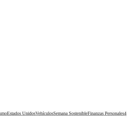
ismo
Estados Unidos
Vehículos
Semana Sostenible
Finanzas Personales
4