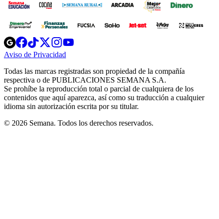
Opens
Opens
Opens
Opens
Opens
in
in
in
in
in
Aviso de Privacidad
Opens
new
new
new
new
new
in
window
window
window
window
window
Todas las marcas registradas son propiedad de la compañía
new
respectiva o de PUBLICACIONES SEMANA S.A.
window
Se prohíbe la reproducción total o parcial de cualquiera de los
contenidos que aquí aparezca, así como su traducción a cualquier
idioma sin autorización escrita por su titular.
© 2026 Semana. Todos los derechos reservados.