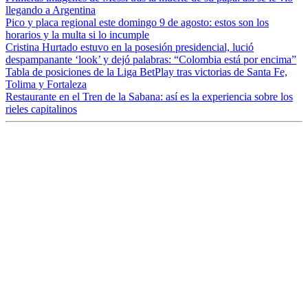
llegando a Argentina
Pico y placa regional este domingo 9 de agosto: estos son los
horarios y la multa si lo incumple
Cristina Hurtado estuvo en la posesión presidencial, lució
despampanante ‘look’ y dejó palabras: “Colombia está por encima”
Tabla de posiciones de la Liga BetPlay tras victorias de Santa Fe,
Tolima y Fortaleza
Restaurante en el Tren de la Sabana: así es la experiencia sobre los
rieles capitalinos