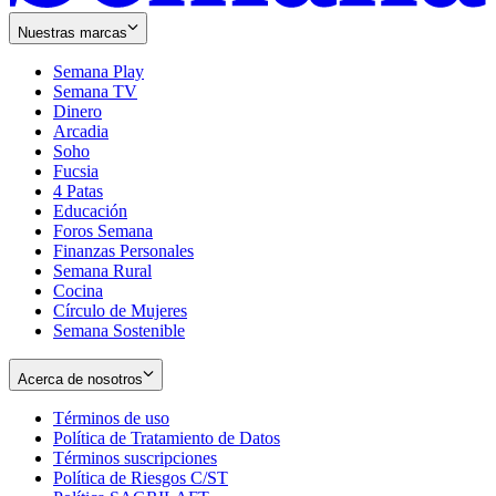
Nuestras marcas
Semana Play
Semana TV
Dinero
Arcadia
Soho
Opens
Fucsia
in
Opens
4 Patas
new
in
Educación
window
new
Foros Semana
window
Finanzas Personales
Semana Rural
Cocina
Círculo de Mujeres
Semana Sostenible
Acerca de nosotros
Términos de uso
Opens
Política de Tratamiento de Datos
in
Opens
Términos suscripciones
new
Opens
in
Política de Riesgos C/ST
window
in
Opens
new