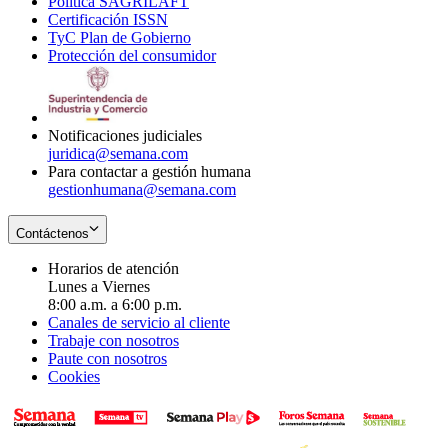
Política SAGRILAFT
Opens
new
in
window
Certificación ISSN
Opens
in
window
new
TyC Plan de Gobierno
in
new
Opens
window
Protección del consumidor
new
window
in
Opens
window
new
in
window
new
window
Notificaciones judiciales
juridica@semana.com
Para contactar a gestión humana
gestionhumana@semana.com
Contáctenos
Horarios de atención
Lunes a Viernes
8:00 a.m. a 6:00 p.m.
Canales de servicio al cliente
Trabaje con nosotros
Paute con nosotros
Cookies