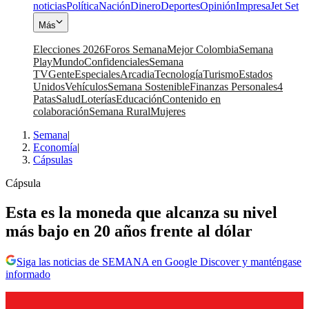
noticias
Política
Nación
Dinero
Deportes
Opinión
Impresa
Jet Set
Más
Elecciones 2026
Foros Semana
Mejor Colombia
Semana
Play
Mundo
Confidenciales
Semana
TV
Gente
Especiales
Arcadia
Tecnología
Turismo
Estados
Unidos
Vehículos
Semana Sostenible
Finanzas Personales
4
Patas
Salud
Loterías
Educación
Contenido en
colaboración
Semana Rural
Mujeres
Semana
|
Economía
|
Cápsulas
Cápsula
Esta es la moneda que alcanza su nivel
más bajo en 20 años frente al dólar
Siga las noticias de SEMANA en Google Discover y manténgase
informado