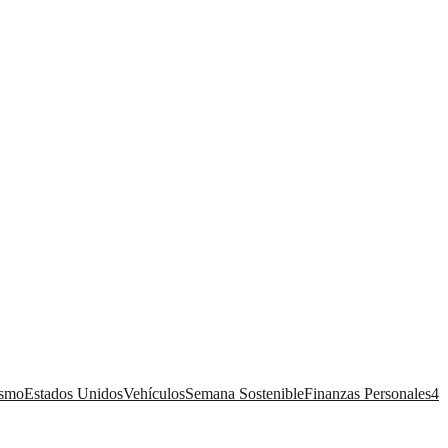
ismo
Estados Unidos
Vehículos
Semana Sostenible
Finanzas Personales
4