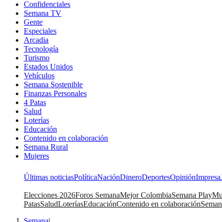
Confidenciales
Semana TV
Gente
Especiales
Arcadia
Tecnología
Turismo
Estados Unidos
Vehículos
Semana Sostenible
Finanzas Personales
4 Patas
Salud
Loterías
Educación
Contenido en colaboración
Semana Rural
Mujeres
Últimas noticias
Política
Nación
Dinero
Deportes
Opinión
Impresa
Elecciones 2026
Foros Semana
Mejor Colombia
Semana Play
Mu
Patas
Salud
Loterías
Educación
Contenido en colaboración
Seman
Semana
|