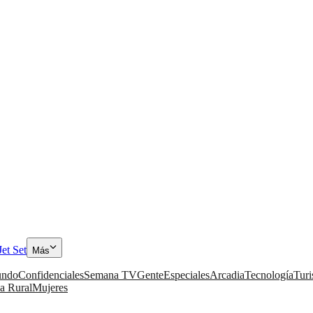
Jet Set
Más
ndo
Confidenciales
Semana TV
Gente
Especiales
Arcadia
Tecnología
Tur
a Rural
Mujeres