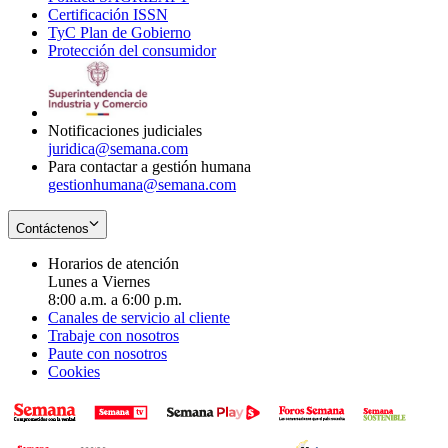
Certificación ISSN
Opens
in
window
new
TyC Plan de Gobierno
in
new
Opens
window
Protección del consumidor
new
window
in
Opens
window
new
in
window
new
window
Notificaciones judiciales
juridica@semana.com
Para contactar a gestión humana
gestionhumana@semana.com
Contáctenos
Horarios de atención
Lunes a Viernes
8:00 a.m. a 6:00 p.m.
Canales de servicio al cliente
Trabaje con nosotros
Paute con nosotros
Cookies