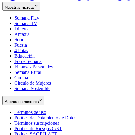
Nuestras marcas
Semana Play
Semana TV
Dinero
Arcadia
Soho
Opens
Fucsia
in
Opens
4 Patas
new
in
Educación
window
new
Foros Semana
window
Finanzas Personales
Semana Rural
Cocina
Círculo de Mujeres
Semana Sostenible
Acerca de nosotros
Términos de uso
Opens
Política de Tratamiento de Datos
in
Opens
Términos suscripciones
new
Opens
in
Política de Riesgos C/ST
window
in
Opens
new
Política SAGRILAFT
Opens
new
in
window