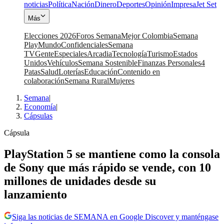
noticias
Política
Nación
Dinero
Deportes
Opinión
Impresa
Jet Set
Más
Elecciones 2026
Foros Semana
Mejor Colombia
Semana
Play
Mundo
Confidenciales
Semana
TV
Gente
Especiales
Arcadia
Tecnología
Turismo
Estados
Unidos
Vehículos
Semana Sostenible
Finanzas Personales
4
Patas
Salud
Loterías
Educación
Contenido en
colaboración
Semana Rural
Mujeres
Semana
|
Economía
|
Cápsulas
Cápsula
PlayStation 5 se mantiene como la consola
de Sony que más rápido se vende, con 10
millones de unidades desde su
lanzamiento
Siga las noticias de SEMANA en Google Discover y manténgase