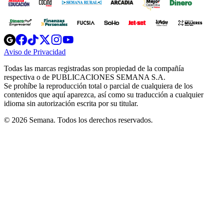
Opens
Opens
Opens
Opens
Opens
in
in
in
in
in
Aviso de Privacidad
Opens
new
new
new
new
new
in
window
window
window
window
window
Todas las marcas registradas son propiedad de la compañía
new
respectiva o de PUBLICACIONES SEMANA S.A.
window
Se prohíbe la reproducción total o parcial de cualquiera de los
contenidos que aquí aparezca, así como su traducción a cualquier
idioma sin autorización escrita por su titular.
© 2026 Semana. Todos los derechos reservados.