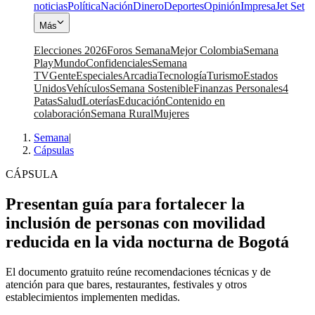
noticias
Política
Nación
Dinero
Deportes
Opinión
Impresa
Jet Set
Más
Elecciones 2026
Foros Semana
Mejor Colombia
Semana
Play
Mundo
Confidenciales
Semana
TV
Gente
Especiales
Arcadia
Tecnología
Turismo
Estados
Unidos
Vehículos
Semana Sostenible
Finanzas Personales
4
Patas
Salud
Loterías
Educación
Contenido en
colaboración
Semana Rural
Mujeres
Semana
|
Cápsulas
CÁPSULA
Presentan guía para fortalecer la
inclusión de personas con movilidad
reducida en la vida nocturna de Bogotá
El documento gratuito reúne recomendaciones técnicas y de
atención para que bares, restaurantes, festivales y otros
establecimientos implementen medidas.