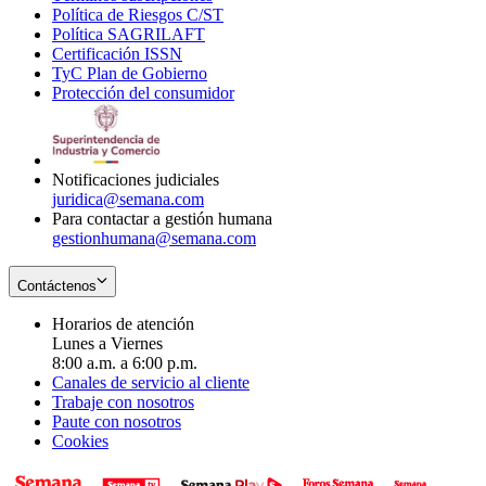
Política de Riesgos C/ST
window
in
Opens
new
Política SAGRILAFT
Opens
new
in
window
Certificación ISSN
Opens
in
window
new
TyC Plan de Gobierno
in
new
Opens
window
Protección del consumidor
new
window
in
Opens
window
new
in
window
new
window
Notificaciones judiciales
juridica@semana.com
Para contactar a gestión humana
gestionhumana@semana.com
Contáctenos
Horarios de atención
Lunes a Viernes
8:00 a.m. a 6:00 p.m.
Canales de servicio al cliente
Trabaje con nosotros
Paute con nosotros
Cookies