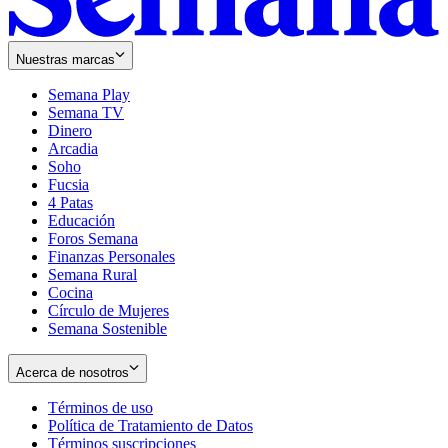
Nuestras marcas
Semana Play
Semana TV
Dinero
Arcadia
Soho
Opens
Fucsia
in
Opens
4 Patas
new
in
Educación
window
new
Foros Semana
window
Finanzas Personales
Semana Rural
Cocina
Círculo de Mujeres
Semana Sostenible
Acerca de nosotros
Términos de uso
Opens
Política de Tratamiento de Datos
in
Opens
Términos suscripciones
new
Opens
in