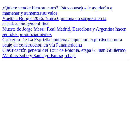
¿Quiere vender bien su carro? Estos consejos le ayudarán a
mantener y aumentar su valor
Vuelta a Burgos 2026: Nairo Quintana da sorpresa en la
clasificación general final
Muerte de Jorge Messi: Real Madrid, Barcelona y Argentina hacen
sentidos pronunciamientos
Gobierno De La Espriella condena ataque con explosivos contra
peaje en construcción en vía Panamericana
Clasificación general del Tour de Polonia, etapa 6: Juan Guillermo
Martínez sube y Santiago Buitrago baja