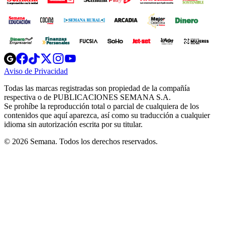
Opens
Opens
Opens
Opens
Opens
in
in
in
in
in
Aviso de Privacidad
Opens
new
new
new
new
new
in
window
window
window
window
window
Todas las marcas registradas son propiedad de la compañía
new
respectiva o de PUBLICACIONES SEMANA S.A.
window
Se prohíbe la reproducción total o parcial de cualquiera de los
contenidos que aquí aparezca, así como su traducción a cualquier
idioma sin autorización escrita por su titular.
© 2026 Semana. Todos los derechos reservados.