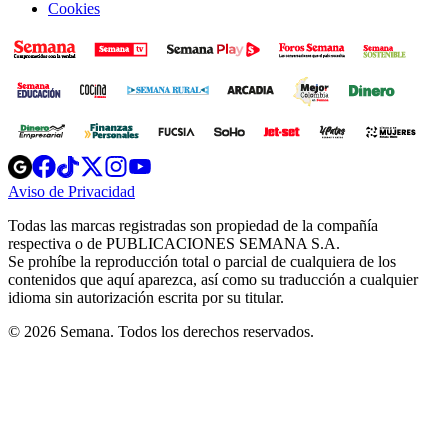
Cookies
Opens
Opens
Opens
Opens
Opens
in
in
in
in
in
Aviso de Privacidad
Opens
new
new
new
new
new
in
window
window
window
window
window
Todas las marcas registradas son propiedad de la compañía
new
respectiva o de PUBLICACIONES SEMANA S.A.
window
Se prohíbe la reproducción total o parcial de cualquiera de los
contenidos que aquí aparezca, así como su traducción a cualquier
idioma sin autorización escrita por su titular.
© 2026 Semana. Todos los derechos reservados.