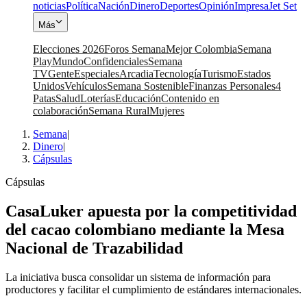
noticias
Política
Nación
Dinero
Deportes
Opinión
Impresa
Jet Set
Más
Elecciones 2026
Foros Semana
Mejor Colombia
Semana
Play
Mundo
Confidenciales
Semana
TV
Gente
Especiales
Arcadia
Tecnología
Turismo
Estados
Unidos
Vehículos
Semana Sostenible
Finanzas Personales
4
Patas
Salud
Loterías
Educación
Contenido en
colaboración
Semana Rural
Mujeres
Semana
|
Dinero
|
Cápsulas
Cápsulas
CasaLuker apuesta por la competitividad
del cacao colombiano mediante la Mesa
Nacional de Trazabilidad
La iniciativa busca consolidar un sistema de información para
productores y facilitar el cumplimiento de estándares internacionales.