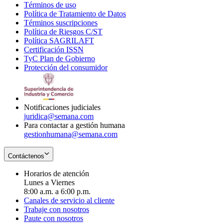
Términos de uso
Opens
Política de Tratamiento de Datos
in
Opens
Términos suscripciones
new
Opens
in
Política de Riesgos C/ST
window
in
Opens
new
Política SAGRILAFT
Opens
new
in
window
Certificación ISSN
Opens
in
window
new
TyC Plan de Gobierno
in
new
Opens
window
Protección del consumidor
new
window
in
Opens
window
new
in
window
new
window
Notificaciones judiciales
juridica@semana.com
Para contactar a gestión humana
gestionhumana@semana.com
Contáctenos
Horarios de atención
Lunes a Viernes
8:00 a.m. a 6:00 p.m.
Canales de servicio al cliente
Trabaje con nosotros
Paute con nosotros