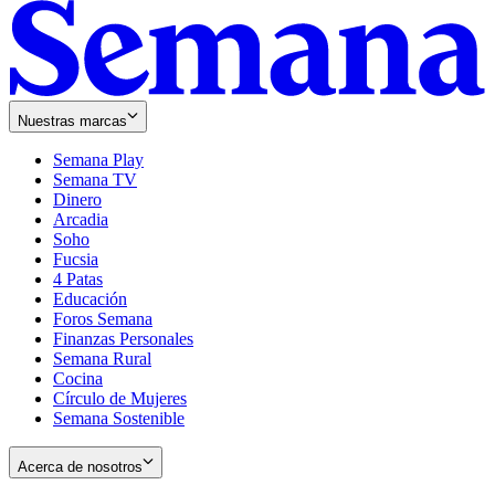
Nuestras marcas
Semana Play
Semana TV
Dinero
Arcadia
Soho
Opens
Fucsia
in
Opens
4 Patas
new
in
Educación
window
new
Foros Semana
window
Finanzas Personales
Semana Rural
Cocina
Círculo de Mujeres
Semana Sostenible
Acerca de nosotros