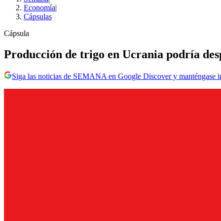
Economía
|
Cápsulas
Cápsula
Producción de trigo en Ucrania podría d
Siga las noticias de SEMANA en Google Discover y manténgase 