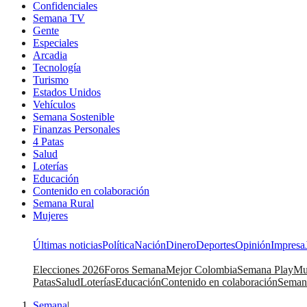
Confidenciales
Semana TV
Gente
Especiales
Arcadia
Tecnología
Turismo
Estados Unidos
Vehículos
Semana Sostenible
Finanzas Personales
4 Patas
Salud
Loterías
Educación
Contenido en colaboración
Semana Rural
Mujeres
Últimas noticias
Política
Nación
Dinero
Deportes
Opinión
Impresa
Elecciones 2026
Foros Semana
Mejor Colombia
Semana Play
Mu
Patas
Salud
Loterías
Educación
Contenido en colaboración
Seman
Semana
|