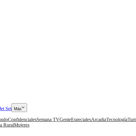
Jet Set
Más
ndo
Confidenciales
Semana TV
Gente
Especiales
Arcadia
Tecnología
Tur
a Rural
Mujeres