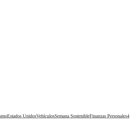
ismo
Estados Unidos
Vehículos
Semana Sostenible
Finanzas Personales
4