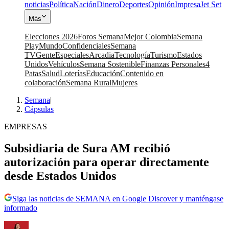
noticias
Política
Nación
Dinero
Deportes
Opinión
Impresa
Jet Set
Más
Elecciones 2026
Foros Semana
Mejor Colombia
Semana
Play
Mundo
Confidenciales
Semana
TV
Gente
Especiales
Arcadia
Tecnología
Turismo
Estados
Unidos
Vehículos
Semana Sostenible
Finanzas Personales
4
Patas
Salud
Loterías
Educación
Contenido en
colaboración
Semana Rural
Mujeres
Semana
|
Cápsulas
EMPRESAS
Subsidiaria de Sura AM recibió
autorización para operar directamente
desde Estados Unidos
Siga las noticias de SEMANA en Google Discover y manténgase
informado