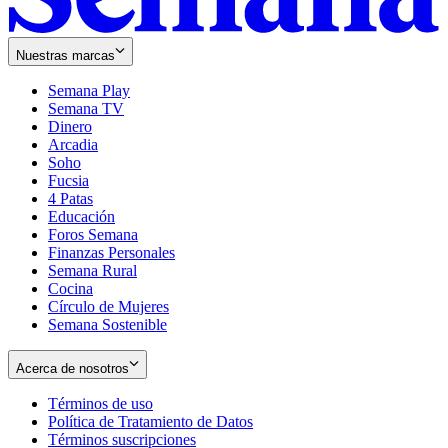
Nuestras marcas
Semana Play
Semana TV
Dinero
Arcadia
Soho
Opens
Fucsia
in
Opens
4 Patas
new
in
Educación
window
new
Foros Semana
window
Finanzas Personales
Semana Rural
Cocina
Círculo de Mujeres
Semana Sostenible
Acerca de nosotros
Términos de uso
Opens
Política de Tratamiento de Datos
in
Opens
Términos suscripciones
new
Opens
in