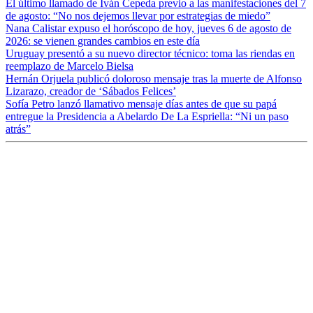
El último llamado de Iván Cepeda previo a las manifestaciones del 7
de agosto: “No nos dejemos llevar por estrategias de miedo”
Nana Calistar expuso el horóscopo de hoy, jueves 6 de agosto de
2026: se vienen grandes cambios en este día
Uruguay presentó a su nuevo director técnico: toma las riendas en
reemplazo de Marcelo Bielsa
Hernán Orjuela publicó doloroso mensaje tras la muerte de Alfonso
Lizarazo, creador de ‘Sábados Felices’
Sofía Petro lanzó llamativo mensaje días antes de que su papá
entregue la Presidencia a Abelardo De La Espriella: “Ni un paso
atrás”