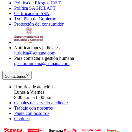
Política de Riesgos C/ST
window
in
Opens
new
Política SAGRILAFT
Opens
new
in
window
Certificación ISSN
Opens
in
window
new
TyC Plan de Gobierno
in
new
Opens
window
Protección del consumidor
new
window
in
Opens
window
new
in
window
new
window
Notificaciones judiciales
juridica@semana.com
Para contactar a gestión humana
gestionhumana@semana.com
Contáctenos
Horarios de atención
Lunes a Viernes
8:00 a.m. a 6:00 p.m.
Canales de servicio al cliente
Trabaje con nosotros
Paute con nosotros
Cookies