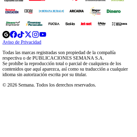
Opens
Opens
Opens
Opens
Opens
in
in
in
in
in
Aviso de Privacidad
Opens
new
new
new
new
new
in
window
window
window
window
window
Todas las marcas registradas son propiedad de la compañía
new
respectiva o de PUBLICACIONES SEMANA S.A.
window
Se prohíbe la reproducción total o parcial de cualquiera de los
contenidos que aquí aparezca, así como su traducción a cualquier
idioma sin autorización escrita por su titular.
© 2026 Semana. Todos los derechos reservados.