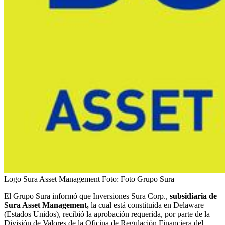
Logo Sura Asset Management
Foto:
Foto Grupo Sura
El Grupo Sura informó que Inversiones Sura Corp.,
subsidiaria de
Sura Asset Management,
la cual está constituida en Delaware
(Estados Unidos), recibió la aprobación requerida, por parte de la
División de Valores de la Oficina de Regulación Financiera del