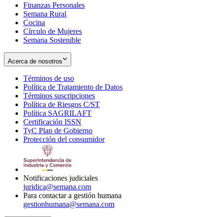
Finanzas Personales
Semana Rural
Cocina
Círculo de Mujeres
Semana Sostenible
Acerca de nosotros
Términos de uso
Opens
Política de Tratamiento de Datos
in
Opens
Términos suscripciones
new
Opens
in
Política de Riesgos C/ST
window
in
Opens
new
Política SAGRILAFT
Opens
new
in
window
Certificación ISSN
Opens
in
window
new
TyC Plan de Gobierno
in
new
Opens
window
Protección del consumidor
new
window
in
Opens
window
new
in
window
new
window
Notificaciones judiciales
juridica@semana.com
Para contactar a gestión humana
gestionhumana@semana.com