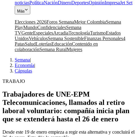
noticias
Política
Nación
Dinero
Deportes
Opinión
Impresa
Jet Set
Más
Elecciones 2026
Foros Semana
Mejor Colombia
Semana
Play
Mundo
Confidenciales
Semana
TV
Gente
Especiales
Arcadia
Tecnología
Turismo
Estados
Unidos
Vehículos
Semana Sostenible
Finanzas Personales
4
Patas
Salud
Loterías
Educación
Contenido en
colaboración
Semana Rural
Mujeres
Semana
|
Economía
|
Cápsulas
TRABAJO
Trabajadores de UNE-EPM
Telecomunicaciones, llamados al retiro
laboral voluntario: compañía inicia plan
que se extenderá hasta el 26 de enero
Desde este 19 de enero empieza a regir esta alternativa y concluirá el