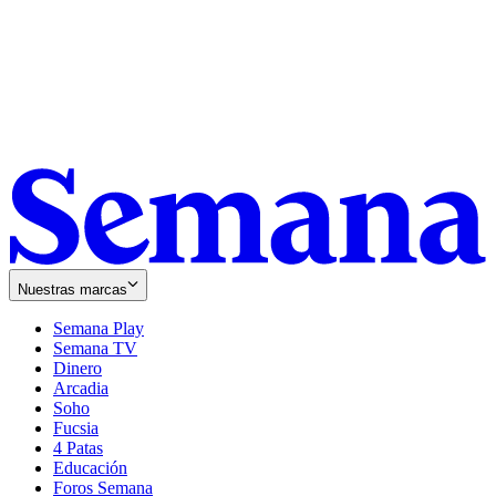
Nuestras marcas
Semana Play
Semana TV
Dinero
Arcadia
Soho
Opens
Fucsia
in
Opens
4 Patas
new
in
Educación
window
new
Foros Semana
window