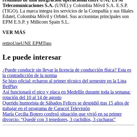
Telecomunicaciones S.A.
(UNE) y Colombia Móvil S.A. E.S.P.
(TIGO). La marca integra los servicios de la Compañía y sus filiales
Edatel, Colombia Móvil y Orbitel. Sus accionistas principales son
EPM E.S.P. y Millicom Spain S.L.
VER MÁS
retiro
Une
UNE EPM
Tigo
Le puede interesar
¿Puede conducir sin llevar la licencia de conducción física? Esta es
la contradicción de la norma
Se hizo oficial: echaron al primer técnico del semestre en la Liga
BetPlay
Así funcionará el pico y placa en Medellín durante toda la semana:
rotación del 10 al 14 de agosto
Querido humorista de Sábados Felices se despidió tras 15 años de
trabajar en el programa de Caracol Televisión
María Cecilia Botero confesó situación que vivió en su primer
divorcio: “Quedé con 3 tenedores, 3 cuchillos, 3 cucharas”