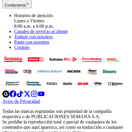
Contáctenos
Horarios de atención
Lunes a Viernes
8:00 a.m. a 6:00 p.m.
Canales de servicio al cliente
Trabaje con nosotros
Paute con nosotros
Cookies
Opens
Opens
Opens
Opens
Opens
in
in
in
in
in
Aviso de Privacidad
Opens
new
new
new
new
new
in
window
window
window
window
window
Todas las marcas registradas son propiedad de la compañía
new
respectiva o de PUBLICACIONES SEMANA S.A.
window
Se prohíbe la reproducción total o parcial de cualquiera de los
contenidos que aquí aparezca, así como su traducción a cualquier