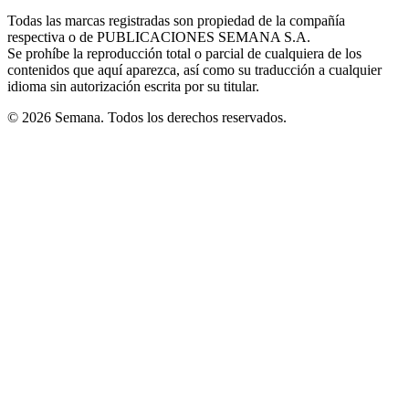
in
window
window
window
window
window
Todas las marcas registradas son propiedad de la compañía
new
respectiva o de PUBLICACIONES SEMANA S.A.
window
Se prohíbe la reproducción total o parcial de cualquiera de los
contenidos que aquí aparezca, así como su traducción a cualquier
idioma sin autorización escrita por su titular.
© 2026 Semana. Todos los derechos reservados.