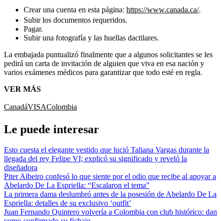
Crear una cuenta en esta página:
https://www.canada.ca/
.
Subir los documentos requeridos.
Pagar.
Subir una fotografía y las huellas dactilares.
La embajada puntualizó finalmente que a algunos solicitantes se les
pedirá un carta de invitación de alguien que viva en esa nación y
varios exámenes médicos para garantizar que todo esté en regla.
VER MÁS
Canadá
VISA
Colombia
Le puede interesar
Esto cuesta el elegante vestido que lució Taliana Vargas durante la
llegada del rey Felipe VI; explicó su significado y reveló la
diseñadora
Piter Albeiro confesó lo que siente por el odio que recibe al apoyar a
Abelardo De La Espriella: “Escalaron el tema”
La primera dama deslumbró antes de la posesión de Abelardo De La
Espriella: detalles de su exclusivo ‘outfit’
Juan Fernando Quintero volvería a Colombia con club histórico: dan
como confirmado su fichaje