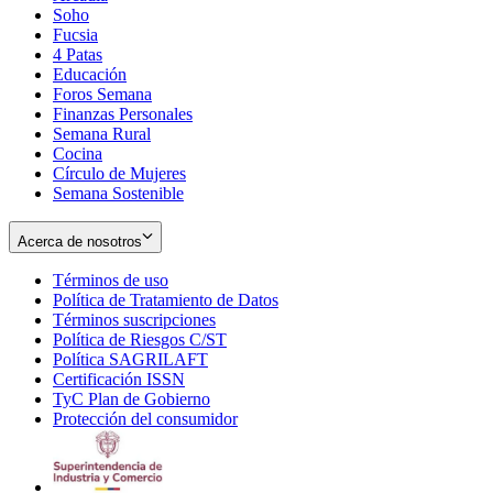
Soho
Opens
Fucsia
in
Opens
4 Patas
new
in
Educación
window
new
Foros Semana
window
Finanzas Personales
Semana Rural
Cocina
Círculo de Mujeres
Semana Sostenible
Acerca de nosotros
Términos de uso
Opens
Política de Tratamiento de Datos
in
Opens
Términos suscripciones
new
Opens
in
Política de Riesgos C/ST
window
in
Opens
new
Política SAGRILAFT
Opens
new
in
window
Certificación ISSN
Opens
in
window
new
TyC Plan de Gobierno
in
new
Opens
window
Protección del consumidor
new
window
in
Opens
window
new
in
window
new
window