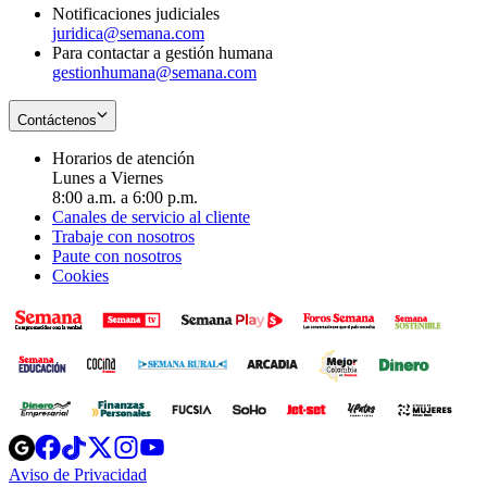
Notificaciones judiciales
juridica@semana.com
Para contactar a gestión humana
gestionhumana@semana.com
Contáctenos
Horarios de atención
Lunes a Viernes
8:00 a.m. a 6:00 p.m.
Canales de servicio al cliente
Trabaje con nosotros
Paute con nosotros
Cookies
Opens
Opens
Opens
Opens
Opens
in
in
in
in
in
Aviso de Privacidad
Opens
new
new
new
new
new