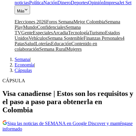
noticias
Política
Nación
Dinero
Deportes
Opinión
Impresa
Jet Set
Más
Elecciones 2026
Foros Semana
Mejor Colombia
Semana
Play
Mundo
Confidenciales
Semana
TV
Gente
Especiales
Arcadia
Tecnología
Turismo
Estados
Unidos
Vehículos
Semana Sostenible
Finanzas Personales
4
Patas
Salud
Loterías
Educación
Contenido en
colaboración
Semana Rural
Mujeres
Semana
|
Economía
|
Cápsulas
CÁPSULA
Visa canadiense | Estos son los requisitos y
el paso a paso para obtenerla en
Colombia
Siga las noticias de SEMANA en Google Discover y manténgase
informado