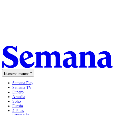
Nuestras marcas
Semana Play
Semana TV
Dinero
Arcadia
Soho
Opens
Fucsia
in
Opens
4 Patas
new
in