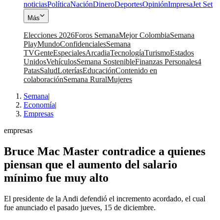
noticias
Política
Nación
Dinero
Deportes
Opinión
Impresa
Jet Set
Más
Elecciones 2026
Foros Semana
Mejor Colombia
Semana
Play
Mundo
Confidenciales
Semana
TV
Gente
Especiales
Arcadia
Tecnología
Turismo
Estados
Unidos
Vehículos
Semana Sostenible
Finanzas Personales
4
Patas
Salud
Loterías
Educación
Contenido en
colaboración
Semana Rural
Mujeres
Semana
|
Economía
|
Empresas
empresas
Bruce Mac Master contradice a quienes
piensan que el aumento del salario
mínimo fue muy alto
El presidente de la Andi defendió el incremento acordado, el cual
fue anunciado el pasado jueves, 15 de diciembre.