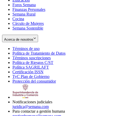
Educación
window
new
Foros Semana
window
Finanzas Personales
Semana Rural
Cocina
Círculo de Mujeres
Semana Sostenible
Acerca de nosotros
Términos de uso
Opens
Política de Tratamiento de Datos
in
Opens
Términos suscripciones
new
Opens
in
Política de Riesgos C/ST
window
in
Opens
new
Política SAGRILAFT
Opens
new
in
window
Certificación ISSN
Opens
in
window
new
TyC Plan de Gobierno
in
new
Opens
window
Protección del consumidor
new
window
in
Opens
window
new
in
window
new
window
Notificaciones judiciales
juridica@semana.com
Para contactar a gestión humana
gestionhumana@semana.com