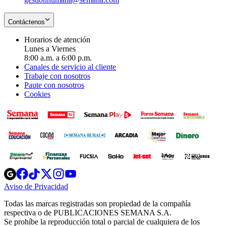
Contáctenos
Horarios de atención
Lunes a Viernes
8:00 a.m. a 6:00 p.m.
Canales de servicio al cliente
Trabaje con nosotros
Paute con nosotros
Cookies
Opens
Opens
Opens
Opens
Opens
in
in
in
in
in
Aviso de Privacidad
Opens
new
new
new
new
new
in
window
window
window
window
window
Todas las marcas registradas son propiedad de la compañía
new
respectiva o de PUBLICACIONES SEMANA S.A.
window
Se prohíbe la reproducción total o parcial de cualquiera de los