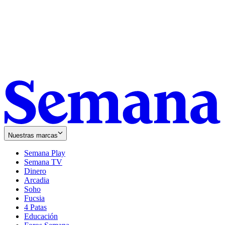
Nuestras marcas
Semana Play
Semana TV
Dinero
Arcadia
Soho
Opens
Fucsia
in
Opens
4 Patas
new
in
Educación
window
new