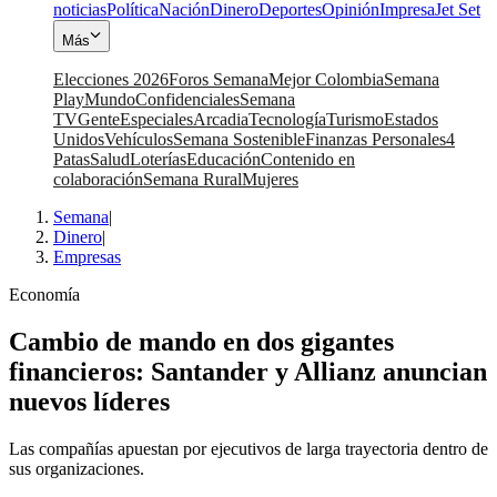
noticias
Política
Nación
Dinero
Deportes
Opinión
Impresa
Jet Set
Más
Elecciones 2026
Foros Semana
Mejor Colombia
Semana
Play
Mundo
Confidenciales
Semana
TV
Gente
Especiales
Arcadia
Tecnología
Turismo
Estados
Unidos
Vehículos
Semana Sostenible
Finanzas Personales
4
Patas
Salud
Loterías
Educación
Contenido en
colaboración
Semana Rural
Mujeres
Semana
|
Dinero
|
Empresas
Economía
Cambio de mando en dos gigantes
financieros: Santander y Allianz anuncian
nuevos líderes
Las compañías apuestan por ejecutivos de larga trayectoria dentro de
sus organizaciones.