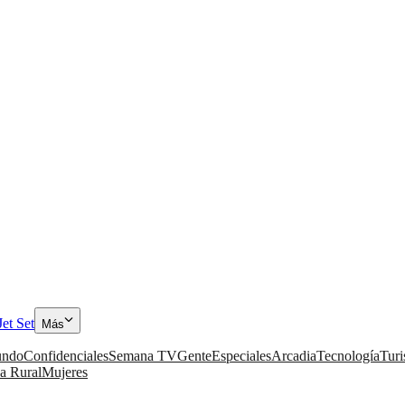
Jet Set
Más
ndo
Confidenciales
Semana TV
Gente
Especiales
Arcadia
Tecnología
Tur
a Rural
Mujeres