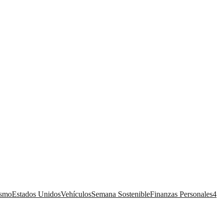
ismo
Estados Unidos
Vehículos
Semana Sostenible
Finanzas Personales
4