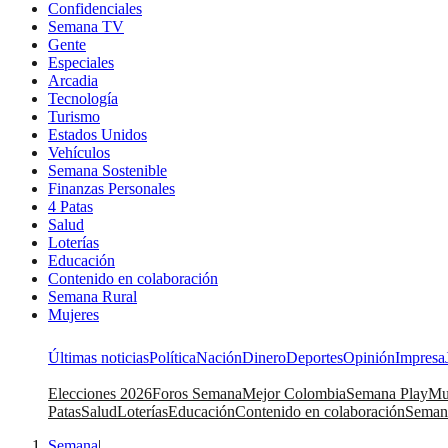
Confidenciales
Semana TV
Gente
Especiales
Arcadia
Tecnología
Turismo
Estados Unidos
Vehículos
Semana Sostenible
Finanzas Personales
4 Patas
Salud
Loterías
Educación
Contenido en colaboración
Semana Rural
Mujeres
Últimas noticias
Política
Nación
Dinero
Deportes
Opinión
Impresa
Elecciones 2026
Foros Semana
Mejor Colombia
Semana Play
Mu
Patas
Salud
Loterías
Educación
Contenido en colaboración
Seman
Semana
|