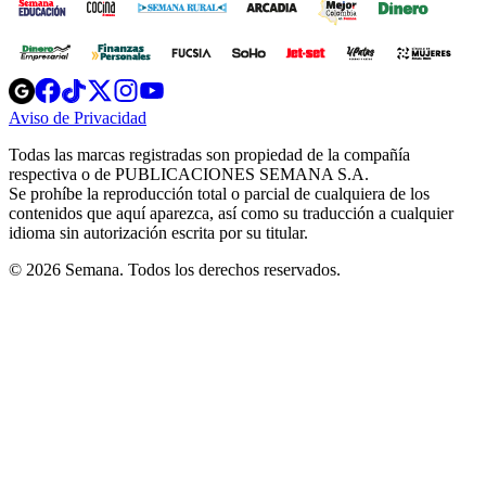
Opens
Opens
Opens
Opens
Opens
in
in
in
in
in
Aviso de Privacidad
Opens
new
new
new
new
new
in
window
window
window
window
window
Todas las marcas registradas son propiedad de la compañía
new
respectiva o de PUBLICACIONES SEMANA S.A.
window
Se prohíbe la reproducción total o parcial de cualquiera de los
contenidos que aquí aparezca, así como su traducción a cualquier
idioma sin autorización escrita por su titular.
© 2026 Semana. Todos los derechos reservados.