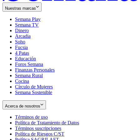
Nuestras marcas
Semana Play
Semana TV
Dinero
Arcadia
Soho
Opens
Fucsia
in
Opens
4 Patas
new
in
Educación
window
new
Foros Semana
window
Finanzas Personales
Semana Rural
Cocina
Círculo de Mujeres
Semana Sostenible
Acerca de nosotros
Términos de uso
Opens
Política de Tratamiento de Datos
in
Opens
Términos suscripciones
new
Opens
in
Política de Riesgos C/ST
window
in
Opens
new
Política SAGRILAFT
Opens
new
in
window