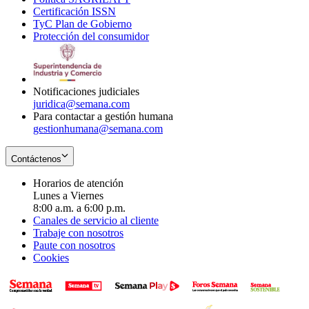
Certificación ISSN
Opens
in
window
new
TyC Plan de Gobierno
in
new
Opens
window
Protección del consumidor
new
window
in
Opens
window
new
in
window
new
window
Notificaciones judiciales
juridica@semana.com
Para contactar a gestión humana
gestionhumana@semana.com
Contáctenos
Horarios de atención
Lunes a Viernes
8:00 a.m. a 6:00 p.m.
Canales de servicio al cliente
Trabaje con nosotros
Paute con nosotros
Cookies