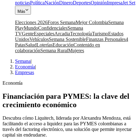
noticias
Política
Nación
Dinero
Deportes
Opinión
Impresa
Jet Set
Más
Elecciones 2026
Foros Semana
Mejor Colombia
Semana
Play
Mundo
Confidenciales
Semana
TV
Gente
Especiales
Arcadia
Tecnología
Turismo
Estados
Unidos
Vehículos
Semana Sostenible
Finanzas Personales
4
Patas
Salud
Loterías
Educación
Contenido en
colaboración
Semana Rural
Mujeres
Semana
|
Economía
|
Empresas
Economía
Financiación para PYMES: la clave del
crecimiento económico
Descubra cómo Liquitech, liderada por Alexandra Mendoza, está
facilitando el acceso a liquidez para las PYMES colombianas a
través del factoring electrónico, una solución que permite inyectar
capital sin endeudarse.