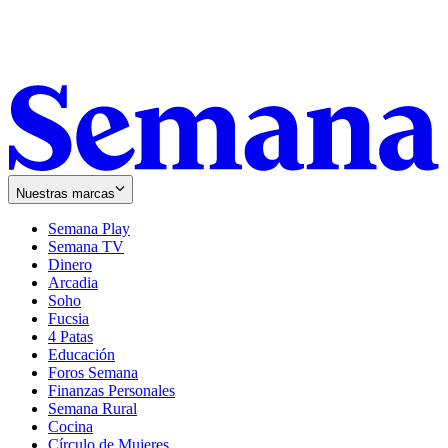
Nuestras marcas
Semana Play
Semana TV
Dinero
Arcadia
Soho
Opens
Fucsia
in
Opens
4 Patas
new
in
Educación
window
new
Foros Semana
window
Finanzas Personales
Semana Rural
Cocina
Círculo de Mujeres