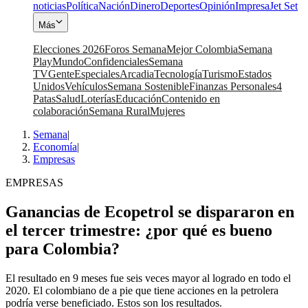
noticias
Política
Nación
Dinero
Deportes
Opinión
Impresa
Jet Set
Más
Elecciones 2026
Foros Semana
Mejor Colombia
Semana
Play
Mundo
Confidenciales
Semana
TV
Gente
Especiales
Arcadia
Tecnología
Turismo
Estados
Unidos
Vehículos
Semana Sostenible
Finanzas Personales
4
Patas
Salud
Loterías
Educación
Contenido en
colaboración
Semana Rural
Mujeres
Semana
|
Economía
|
Empresas
EMPRESAS
Ganancias de Ecopetrol se dispararon en
el tercer trimestre: ¿por qué es bueno
para Colombia?
El resultado en 9 meses fue seis veces mayor al logrado en todo el
2020. El colombiano de a pie que tiene acciones en la petrolera
podría verse beneficiado. Estos son los resultados.