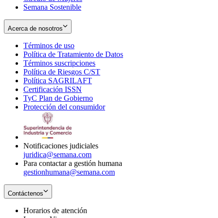
Semana Sostenible
Acerca de nosotros
Términos de uso
Opens
Política de Tratamiento de Datos
in
Opens
Términos suscripciones
new
Opens
in
Política de Riesgos C/ST
window
in
Opens
new
Política SAGRILAFT
Opens
new
in
window
Certificación ISSN
Opens
in
window
new
TyC Plan de Gobierno
in
new
Opens
window
Protección del consumidor
new
window
in
Opens
window
new
in
window
new
window
Notificaciones judiciales
juridica@semana.com
Para contactar a gestión humana
gestionhumana@semana.com
Contáctenos
Horarios de atención