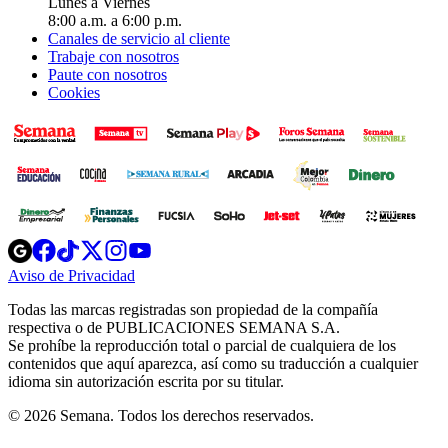
Lunes a Viernes
8:00 a.m. a 6:00 p.m.
Canales de servicio al cliente
Trabaje con nosotros
Paute con nosotros
Cookies
Opens
Opens
Opens
Opens
Opens
in
in
in
in
in
Aviso de Privacidad
Opens
new
new
new
new
new
in
window
window
window
window
window
Todas las marcas registradas son propiedad de la compañía
new
respectiva o de PUBLICACIONES SEMANA S.A.
window
Se prohíbe la reproducción total o parcial de cualquiera de los
contenidos que aquí aparezca, así como su traducción a cualquier
idioma sin autorización escrita por su titular.
© 2026 Semana. Todos los derechos reservados.