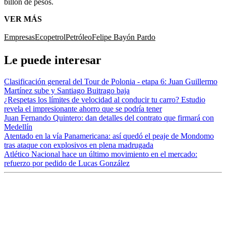
billón de pesos.
VER MÁS
Empresas
Ecopetrol
Petróleo
Felipe Bayón Pardo
Le puede interesar
Clasificación general del Tour de Polonia - etapa 6: Juan Guillermo
Martínez sube y Santiago Buitrago baja
¿Respetas los límites de velocidad al conducir tu carro? Estudio
revela el impresionante ahorro que se podría tener
Juan Fernando Quintero: dan detalles del contrato que firmará con
Medellín
Atentado en la vía Panamericana: así quedó el peaje de Mondomo
tras ataque con explosivos en plena madrugada
Atlético Nacional hace un último movimiento en el mercado:
refuerzo por pedido de Lucas González