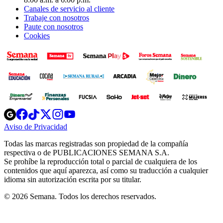
Canales de servicio al cliente
Trabaje con nosotros
Paute con nosotros
Cookies
Opens
Opens
Opens
Opens
Opens
in
in
in
in
in
Aviso de Privacidad
Opens
new
new
new
new
new
in
window
window
window
window
window
Todas las marcas registradas son propiedad de la compañía
new
respectiva o de PUBLICACIONES SEMANA S.A.
window
Se prohíbe la reproducción total o parcial de cualquiera de los
contenidos que aquí aparezca, así como su traducción a cualquier
idioma sin autorización escrita por su titular.
© 2026 Semana. Todos los derechos reservados.