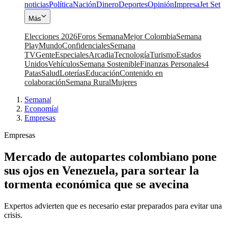
noticias
Política
Nación
Dinero
Deportes
Opinión
Impresa
Jet Set
Más
Elecciones 2026
Foros Semana
Mejor Colombia
Semana
Play
Mundo
Confidenciales
Semana
TV
Gente
Especiales
Arcadia
Tecnología
Turismo
Estados
Unidos
Vehículos
Semana Sostenible
Finanzas Personales
4
Patas
Salud
Loterías
Educación
Contenido en
colaboración
Semana Rural
Mujeres
Semana
|
Economía
|
Empresas
Empresas
Mercado de autopartes colombiano pone
sus ojos en Venezuela, para sortear la
tormenta económica que se avecina
Expertos advierten que es necesario estar preparados para evitar una
crisis.