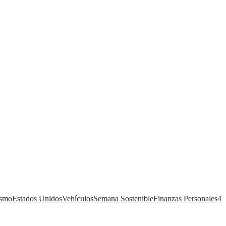
ismo
Estados Unidos
Vehículos
Semana Sostenible
Finanzas Personales
4