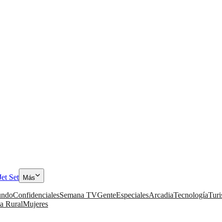
Jet Set
Más
ndo
Confidenciales
Semana TV
Gente
Especiales
Arcadia
Tecnología
Tur
a Rural
Mujeres