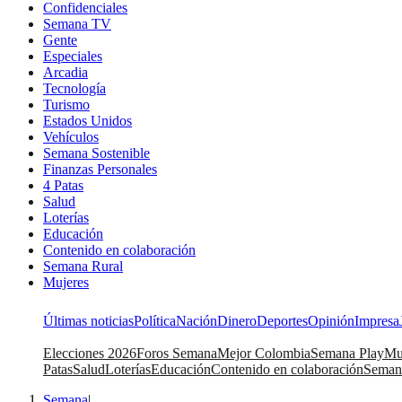
Confidenciales
Semana TV
Gente
Especiales
Arcadia
Tecnología
Turismo
Estados Unidos
Vehículos
Semana Sostenible
Finanzas Personales
4 Patas
Salud
Loterías
Educación
Contenido en colaboración
Semana Rural
Mujeres
Últimas noticias
Política
Nación
Dinero
Deportes
Opinión
Impresa
Elecciones 2026
Foros Semana
Mejor Colombia
Semana Play
Mu
Patas
Salud
Loterías
Educación
Contenido en colaboración
Seman
Semana
|