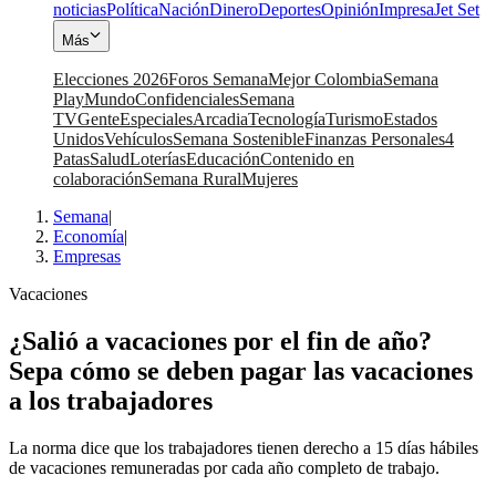
noticias
Política
Nación
Dinero
Deportes
Opinión
Impresa
Jet Set
Más
Elecciones 2026
Foros Semana
Mejor Colombia
Semana
Play
Mundo
Confidenciales
Semana
TV
Gente
Especiales
Arcadia
Tecnología
Turismo
Estados
Unidos
Vehículos
Semana Sostenible
Finanzas Personales
4
Patas
Salud
Loterías
Educación
Contenido en
colaboración
Semana Rural
Mujeres
Semana
|
Economía
|
Empresas
Vacaciones
¿Salió a vacaciones por el fin de año?
Sepa cómo se deben pagar las vacaciones
a los trabajadores
La norma dice que los trabajadores tienen derecho a 15 días hábiles
de vacaciones remuneradas por cada año completo de trabajo.