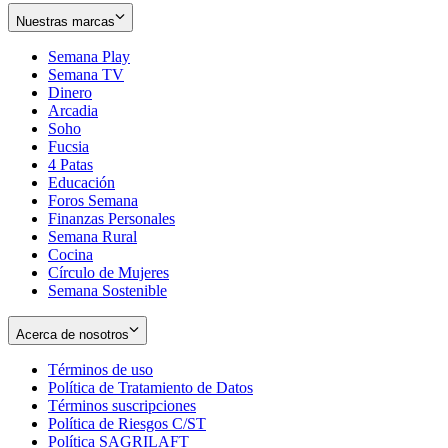
Nuestras marcas
Semana Play
Semana TV
Dinero
Arcadia
Soho
Opens
Fucsia
in
Opens
4 Patas
new
in
Educación
window
new
Foros Semana
window
Finanzas Personales
Semana Rural
Cocina
Círculo de Mujeres
Semana Sostenible
Acerca de nosotros
Términos de uso
Opens
Política de Tratamiento de Datos
in
Opens
Términos suscripciones
new
Opens
in
Política de Riesgos C/ST
window
in
Opens
new
Política SAGRILAFT
Opens
new
in
window