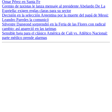
Omar Pérez en Santa Fe
Gremio de taxistas le lanza mensaje al presidente Abelardo De La
Espriella: exigen reglas claras para su sector
Decisión en la selección Argentina por la muerte del papá de Messi:
Leandro Paredes la comunicó
Silvestre Dangond sorprendió en la Feria de las Flores con radical
cambio: así apareció en las tarimas
Sensible baja para el clásico América de Cali vs. Atlético Nacional:
parte médico prende alarmas