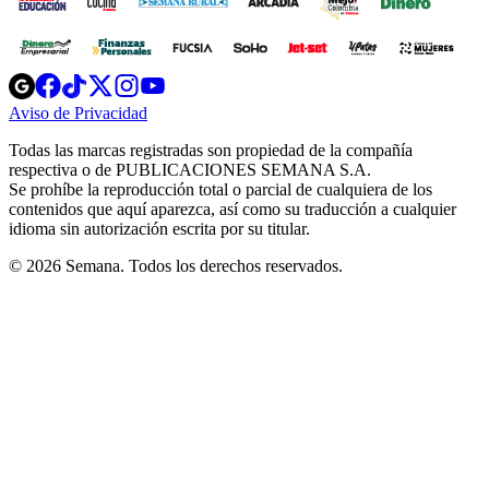
Opens
Opens
Opens
Opens
Opens
in
in
in
in
in
Aviso de Privacidad
Opens
new
new
new
new
new
in
window
window
window
window
window
Todas las marcas registradas son propiedad de la compañía
new
respectiva o de PUBLICACIONES SEMANA S.A.
window
Se prohíbe la reproducción total o parcial de cualquiera de los
contenidos que aquí aparezca, así como su traducción a cualquier
idioma sin autorización escrita por su titular.
© 2026 Semana. Todos los derechos reservados.