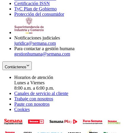
Certificación ISSN
Opens
in
window
new
TyC Plan de Gobierno
in
new
Opens
window
Protección del consumidor
new
window
in
Opens
window
new
in
window
new
window
Notificaciones judiciales
juridica@semana.com
Para contactar a gestión humana
gestionhumana@semana.com
Contáctenos
Horarios de atención
Lunes a Viernes
8:00 a.m. a 6:00 p.m.
Canales de servicio al cliente
Trabaje con nosotros
Paute con nosotros
Cookies