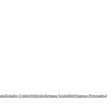
ismo
Estados Unidos
Vehículos
Semana Sostenible
Finanzas Personales
4