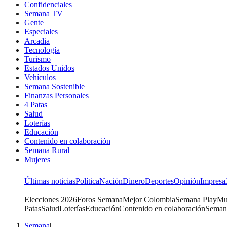
Confidenciales
Semana TV
Gente
Especiales
Arcadia
Tecnología
Turismo
Estados Unidos
Vehículos
Semana Sostenible
Finanzas Personales
4 Patas
Salud
Loterías
Educación
Contenido en colaboración
Semana Rural
Mujeres
Últimas noticias
Política
Nación
Dinero
Deportes
Opinión
Impresa
Elecciones 2026
Foros Semana
Mejor Colombia
Semana Play
Mu
Patas
Salud
Loterías
Educación
Contenido en colaboración
Seman
Semana
|