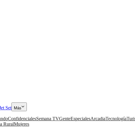
Jet Set
Más
ndo
Confidenciales
Semana TV
Gente
Especiales
Arcadia
Tecnología
Tur
a Rural
Mujeres