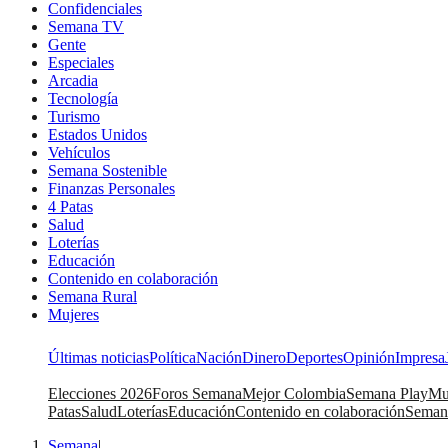
Confidenciales
Semana TV
Gente
Especiales
Arcadia
Tecnología
Turismo
Estados Unidos
Vehículos
Semana Sostenible
Finanzas Personales
4 Patas
Salud
Loterías
Educación
Contenido en colaboración
Semana Rural
Mujeres
Últimas noticias
Política
Nación
Dinero
Deportes
Opinión
Impresa
Elecciones 2026
Foros Semana
Mejor Colombia
Semana Play
Mu
Patas
Salud
Loterías
Educación
Contenido en colaboración
Seman
Semana
|