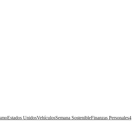
ismo
Estados Unidos
Vehículos
Semana Sostenible
Finanzas Personales
4