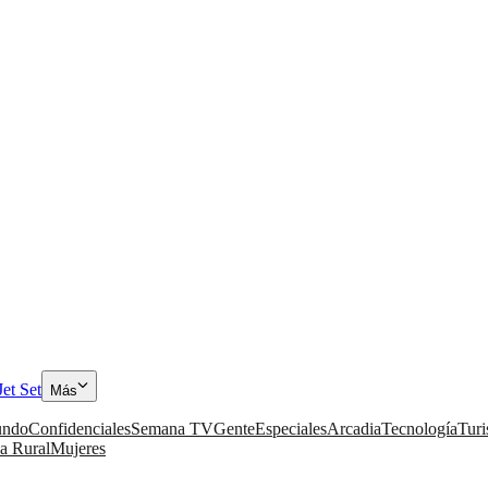
Jet Set
Más
ndo
Confidenciales
Semana TV
Gente
Especiales
Arcadia
Tecnología
Tur
a Rural
Mujeres