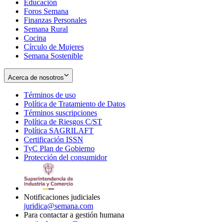
Educación
window
new
Foros Semana
window
Finanzas Personales
Semana Rural
Cocina
Círculo de Mujeres
Semana Sostenible
Acerca de nosotros
Términos de uso
Opens
Política de Tratamiento de Datos
in
Opens
Términos suscripciones
new
Opens
in
Política de Riesgos C/ST
window
in
Opens
new
Política SAGRILAFT
Opens
new
in
window
Certificación ISSN
Opens
in
window
new
TyC Plan de Gobierno
in
new
Opens
window
Protección del consumidor
new
window
in
Opens
window
new
in
window
new
window
Notificaciones judiciales
juridica@semana.com
Para contactar a gestión humana