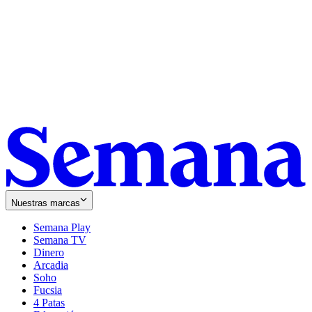
Nuestras marcas
Semana Play
Semana TV
Dinero
Arcadia
Soho
Opens
Fucsia
in
Opens
4 Patas
new
in