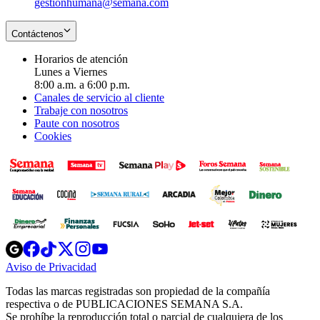
gestionhumana@semana.com
Contáctenos
Horarios de atención
Lunes a Viernes
8:00 a.m. a 6:00 p.m.
Canales de servicio al cliente
Trabaje con nosotros
Paute con nosotros
Cookies
Opens
Opens
Opens
Opens
Opens
in
in
in
in
in
Aviso de Privacidad
Opens
new
new
new
new
new
in
window
window
window
window
window
Todas las marcas registradas son propiedad de la compañía
new
respectiva o de PUBLICACIONES SEMANA S.A.
window
Se prohíbe la reproducción total o parcial de cualquiera de los