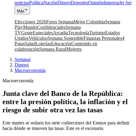
noticias
Política
Nación
Dinero
Deportes
Opinión
Impresa
Jet Set
Más
Elecciones 2026
Foros Semana
Mejor Colombia
Semana
Play
Mundo
Confidenciales
Semana
TV
Gente
Especiales
Arcadia
Tecnología
Turismo
Estados
Unidos
Vehículos
Semana Sostenible
Finanzas Personales
4
Patas
Salud
Loterías
Educación
Contenido en
colaboración
Semana Rural
Mujeres
Semana
|
Dinero
|
Macroeconomía
Macroeconomía
Junta clave del Banco de la República:
entre la presión política, la inflación y el
riesgo de subir otra vez las tasas
Este martes se reúnen los siete codirectores del Emisor para definir
hacia dónde se mueven las tasas. Este es el escenario.