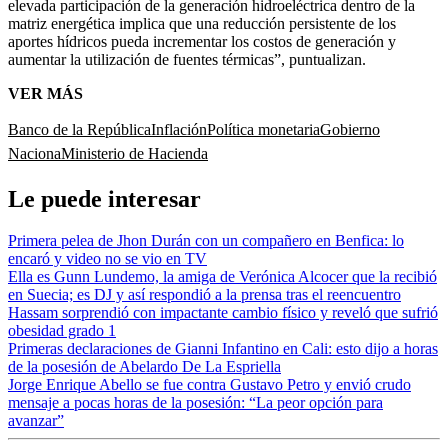
elevada participación de la generación hidroeléctrica dentro de la
matriz energética implica que una reducción persistente de los
aportes hídricos pueda incrementar los costos de generación y
aumentar la utilización de fuentes térmicas”, puntualizan.
VER MÁS
Banco de la República
Inflación
Política monetaria
Gobierno
Naciona
Ministerio de Hacienda
Le puede interesar
Primera pelea de Jhon Durán con un compañero en Benfica: lo
encaró y video no se vio en TV
Ella es Gunn Lundemo, la amiga de Verónica Alcocer que la recibió
en Suecia; es DJ y así respondió a la prensa tras el reencuentro
Hassam sorprendió con impactante cambio físico y reveló que sufrió
obesidad grado 1
Primeras declaraciones de Gianni Infantino en Cali: esto dijo a horas
de la posesión de Abelardo De La Espriella
Jorge Enrique Abello se fue contra Gustavo Petro y envió crudo
mensaje a pocas horas de la posesión: “La peor opción para
avanzar”