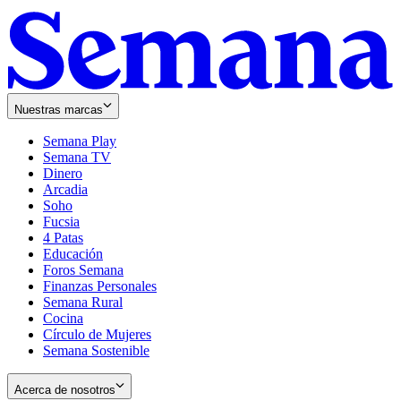
Nuestras marcas
Semana Play
Semana TV
Dinero
Arcadia
Soho
Opens
Fucsia
in
Opens
4 Patas
new
in
Educación
window
new
Foros Semana
window
Finanzas Personales
Semana Rural
Cocina
Círculo de Mujeres
Semana Sostenible
Acerca de nosotros