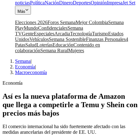
noticias
Política
Nación
Dinero
Deportes
Opinión
Impresa
Jet Set
Más
Elecciones 2026
Foros Semana
Mejor Colombia
Semana
Play
Mundo
Confidenciales
Semana
TV
Gente
Especiales
Arcadia
Tecnología
Turismo
Estados
Unidos
Vehículos
Semana Sostenible
Finanzas Personales
4
Patas
Salud
Loterías
Educación
Contenido en
colaboración
Semana Rural
Mujeres
Semana
|
Economía
|
Macroeconomía
Economía
Así es la nueva plataforma de Amazon
que llega a competirle a Temu y Shein con
precios más bajos
El comercio internacional ha sido fuertemente afectado con las
medidas arancelarias del presidente de EE. UU.