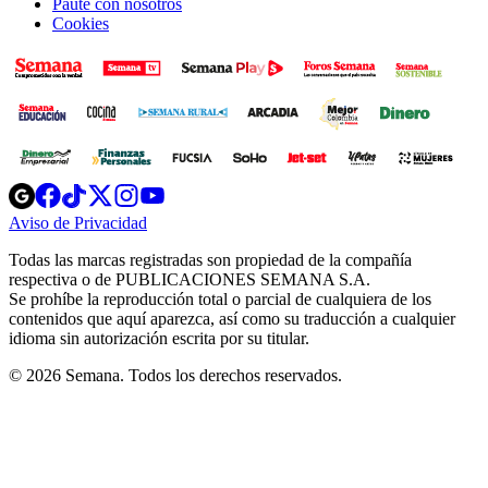
Paute con nosotros
Cookies
Opens
Opens
Opens
Opens
Opens
in
in
in
in
in
Aviso de Privacidad
Opens
new
new
new
new
new
in
window
window
window
window
window
Todas las marcas registradas son propiedad de la compañía
new
respectiva o de PUBLICACIONES SEMANA S.A.
window
Se prohíbe la reproducción total o parcial de cualquiera de los
contenidos que aquí aparezca, así como su traducción a cualquier
idioma sin autorización escrita por su titular.
© 2026 Semana. Todos los derechos reservados.