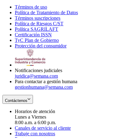
Términos de uso
Opens
Política de Tratamiento de Datos
in
Opens
Términos suscripciones
new
Opens
in
Política de Riesgos C/ST
window
in
Opens
new
Política SAGRILAFT
Opens
new
in
window
Certificación ISSN
Opens
in
window
new
TyC Plan de Gobierno
in
new
Opens
window
Protección del consumidor
new
window
in
Opens
window
new
in
window
new
window
Notificaciones judiciales
juridica@semana.com
Para contactar a gestión humana
gestionhumana@semana.com
Contáctenos
Horarios de atención
Lunes a Viernes
8:00 a.m. a 6:00 p.m.
Canales de servicio al cliente
Trabaje con nosotros