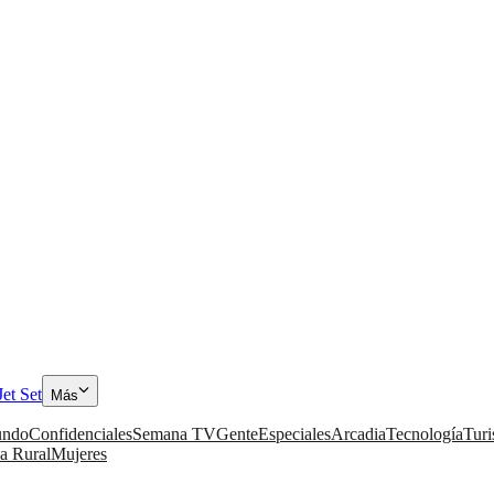
Jet Set
Más
ndo
Confidenciales
Semana TV
Gente
Especiales
Arcadia
Tecnología
Tur
a Rural
Mujeres