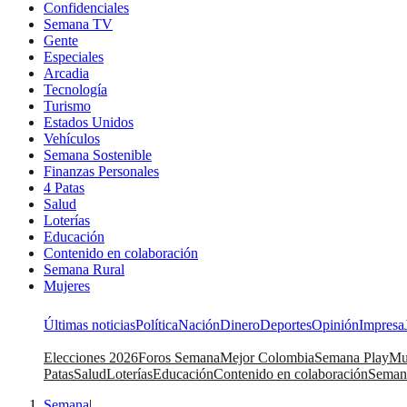
Confidenciales
Semana TV
Gente
Especiales
Arcadia
Tecnología
Turismo
Estados Unidos
Vehículos
Semana Sostenible
Finanzas Personales
4 Patas
Salud
Loterías
Educación
Contenido en colaboración
Semana Rural
Mujeres
Últimas noticias
Política
Nación
Dinero
Deportes
Opinión
Impresa
Elecciones 2026
Foros Semana
Mejor Colombia
Semana Play
Mu
Patas
Salud
Loterías
Educación
Contenido en colaboración
Seman
Semana
|