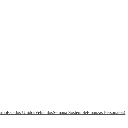
ismo
Estados Unidos
Vehículos
Semana Sostenible
Finanzas Personales
4