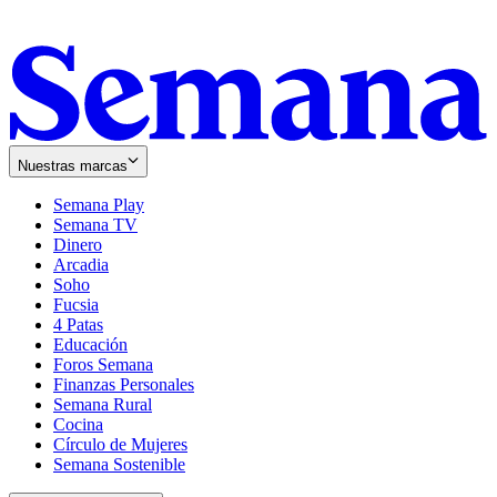
Nuestras marcas
Semana Play
Semana TV
Dinero
Arcadia
Soho
Opens
Fucsia
in
Opens
4 Patas
new
in
Educación
window
new
Foros Semana
window
Finanzas Personales
Semana Rural
Cocina
Círculo de Mujeres
Semana Sostenible