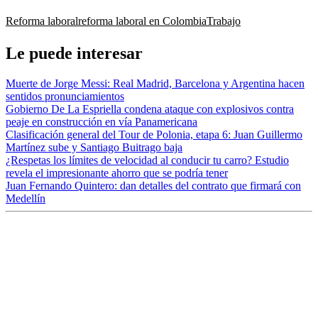
Reforma laboral
reforma laboral en Colombia
Trabajo
Le puede interesar
Muerte de Jorge Messi: Real Madrid, Barcelona y Argentina hacen
sentidos pronunciamientos
Gobierno De La Espriella condena ataque con explosivos contra
peaje en construcción en vía Panamericana
Clasificación general del Tour de Polonia, etapa 6: Juan Guillermo
Martínez sube y Santiago Buitrago baja
¿Respetas los límites de velocidad al conducir tu carro? Estudio
revela el impresionante ahorro que se podría tener
Juan Fernando Quintero: dan detalles del contrato que firmará con
Medellín