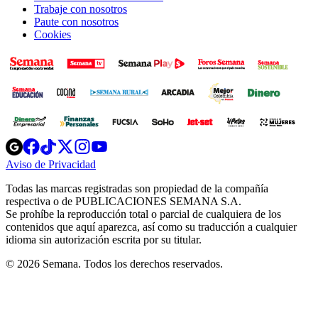
Trabaje con nosotros
Paute con nosotros
Cookies
Opens
Opens
Opens
Opens
Opens
in
in
in
in
in
Aviso de Privacidad
Opens
new
new
new
new
new
in
window
window
window
window
window
Todas las marcas registradas son propiedad de la compañía
new
respectiva o de PUBLICACIONES SEMANA S.A.
window
Se prohíbe la reproducción total o parcial de cualquiera de los
contenidos que aquí aparezca, así como su traducción a cualquier
idioma sin autorización escrita por su titular.
© 2026 Semana. Todos los derechos reservados.