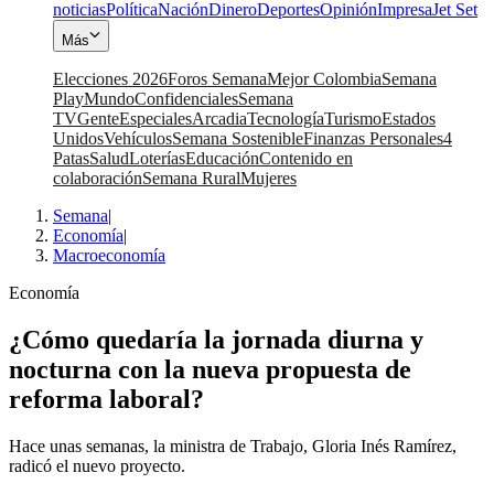
noticias
Política
Nación
Dinero
Deportes
Opinión
Impresa
Jet Set
Más
Elecciones 2026
Foros Semana
Mejor Colombia
Semana
Play
Mundo
Confidenciales
Semana
TV
Gente
Especiales
Arcadia
Tecnología
Turismo
Estados
Unidos
Vehículos
Semana Sostenible
Finanzas Personales
4
Patas
Salud
Loterías
Educación
Contenido en
colaboración
Semana Rural
Mujeres
Semana
|
Economía
|
Macroeconomía
Economía
¿Cómo quedaría la jornada diurna y
nocturna con la nueva propuesta de
reforma laboral?
Hace unas semanas, la ministra de Trabajo, Gloria Inés Ramírez,
radicó el nuevo proyecto.