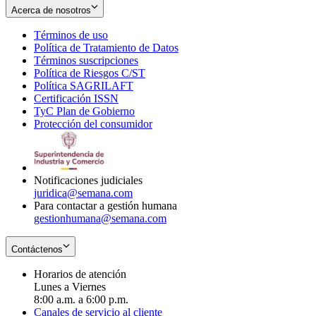
Acerca de nosotros
Términos de uso
Opens
Política de Tratamiento de Datos
in
Opens
Términos suscripciones
new
Opens
in
Política de Riesgos C/ST
window
in
Opens
new
Política SAGRILAFT
Opens
new
in
window
Certificación ISSN
Opens
in
window
new
TyC Plan de Gobierno
in
new
Opens
window
Protección del consumidor
new
window
in
Opens
window
new
in
window
new
window
Notificaciones judiciales
juridica@semana.com
Para contactar a gestión humana
gestionhumana@semana.com
Contáctenos
Horarios de atención
Lunes a Viernes
8:00 a.m. a 6:00 p.m.
Canales de servicio al cliente