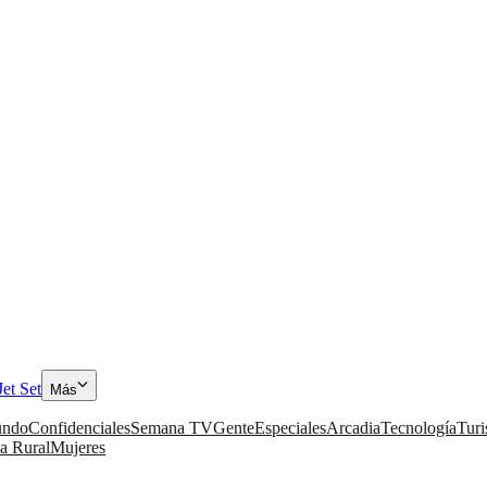
Jet Set
Más
ndo
Confidenciales
Semana TV
Gente
Especiales
Arcadia
Tecnología
Tur
a Rural
Mujeres