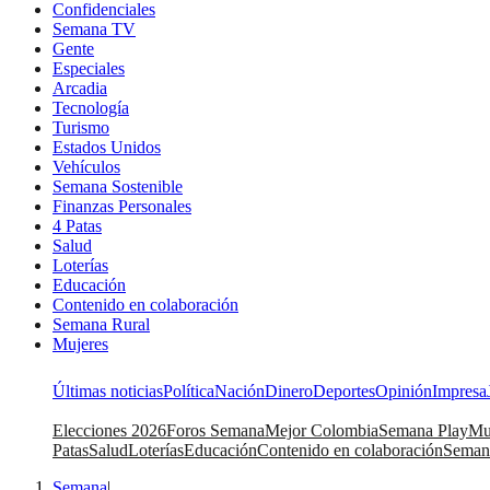
Confidenciales
Semana TV
Gente
Especiales
Arcadia
Tecnología
Turismo
Estados Unidos
Vehículos
Semana Sostenible
Finanzas Personales
4 Patas
Salud
Loterías
Educación
Contenido en colaboración
Semana Rural
Mujeres
Últimas noticias
Política
Nación
Dinero
Deportes
Opinión
Impresa
Elecciones 2026
Foros Semana
Mejor Colombia
Semana Play
Mu
Patas
Salud
Loterías
Educación
Contenido en colaboración
Seman
Semana
|