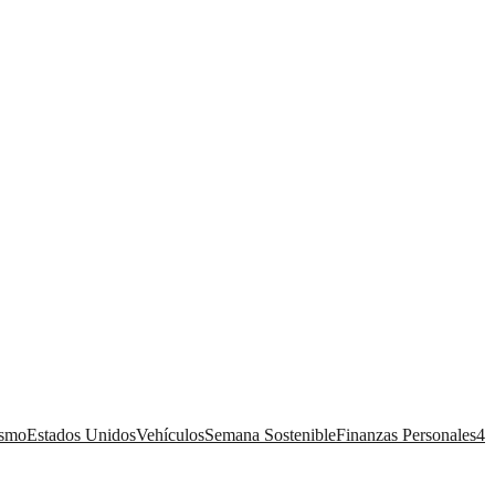
ismo
Estados Unidos
Vehículos
Semana Sostenible
Finanzas Personales
4