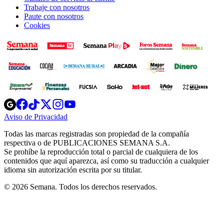
Trabaje con nosotros
Paute con nosotros
Cookies
Opens
Opens
Opens
Opens
Opens
in
in
in
in
in
Aviso de Privacidad
Opens
new
new
new
new
new
in
window
window
window
window
window
Todas las marcas registradas son propiedad de la compañía
new
respectiva o de PUBLICACIONES SEMANA S.A.
window
Se prohíbe la reproducción total o parcial de cualquiera de los
contenidos que aquí aparezca, así como su traducción a cualquier
idioma sin autorización escrita por su titular.
© 2026 Semana. Todos los derechos reservados.