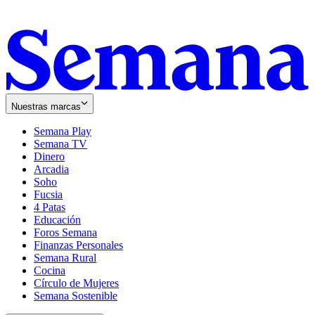
Nuestras marcas
Semana Play
Semana TV
Dinero
Arcadia
Soho
Opens
Fucsia
in
Opens
4 Patas
new
in
Educación
window
new
Foros Semana
window
Finanzas Personales
Semana Rural
Cocina
Círculo de Mujeres
Semana Sostenible