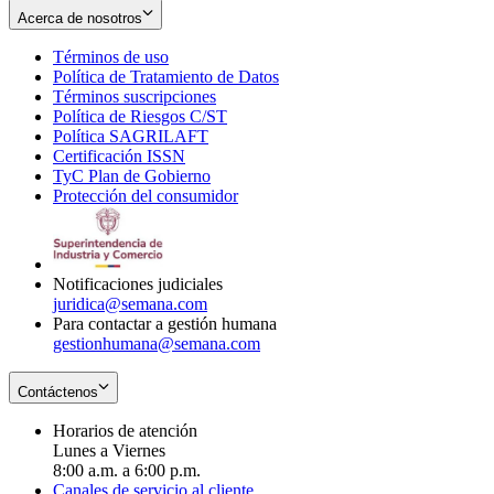
Acerca de nosotros
Términos de uso
Opens
Política de Tratamiento de Datos
in
Opens
Términos suscripciones
new
Opens
in
Política de Riesgos C/ST
window
in
Opens
new
Política SAGRILAFT
Opens
new
in
window
Certificación ISSN
Opens
in
window
new
TyC Plan de Gobierno
in
new
Opens
window
Protección del consumidor
new
window
in
Opens
window
new
in
window
new
window
Notificaciones judiciales
juridica@semana.com
Para contactar a gestión humana
gestionhumana@semana.com
Contáctenos
Horarios de atención
Lunes a Viernes
8:00 a.m. a 6:00 p.m.
Canales de servicio al cliente