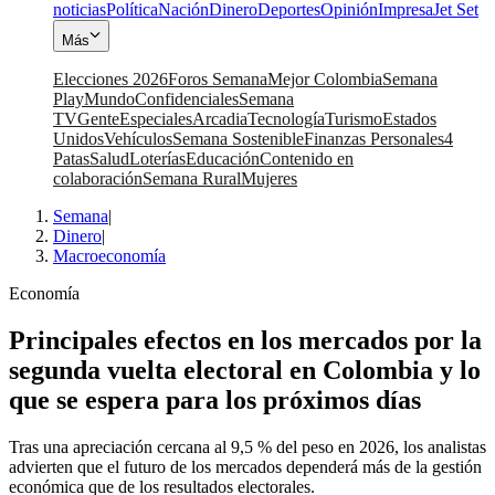
noticias
Política
Nación
Dinero
Deportes
Opinión
Impresa
Jet Set
Más
Elecciones 2026
Foros Semana
Mejor Colombia
Semana
Play
Mundo
Confidenciales
Semana
TV
Gente
Especiales
Arcadia
Tecnología
Turismo
Estados
Unidos
Vehículos
Semana Sostenible
Finanzas Personales
4
Patas
Salud
Loterías
Educación
Contenido en
colaboración
Semana Rural
Mujeres
Semana
|
Dinero
|
Macroeconomía
Economía
Principales efectos en los mercados por la
segunda vuelta electoral en Colombia y lo
que se espera para los próximos días
Tras una apreciación cercana al 9,5 % del peso en 2026, los analistas
advierten que el futuro de los mercados dependerá más de la gestión
económica que de los resultados electorales.