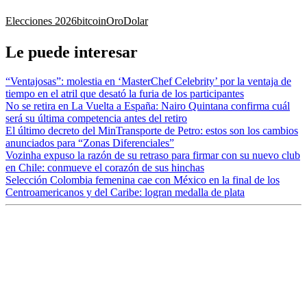
Elecciones 2026
bitcoin
Oro
Dolar
Le puede interesar
“Ventajosas”: molestia en ‘MasterChef Celebrity’ por la ventaja de
tiempo en el atril que desató la furia de los participantes
No se retira en La Vuelta a España: Nairo Quintana confirma cuál
será su última competencia antes del retiro
El último decreto del MinTransporte de Petro: estos son los cambios
anunciados para “Zonas Diferenciales”
Vozinha expuso la razón de su retraso para firmar con su nuevo club
en Chile: conmueve el corazón de sus hinchas
Selección Colombia femenina cae con México en la final de los
Centroamericanos y del Caribe: logran medalla de plata