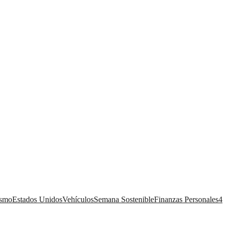
ismo
Estados Unidos
Vehículos
Semana Sostenible
Finanzas Personales
4