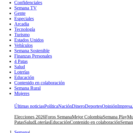
Confidenciales
Semana TV
Gente
Especiales
Arcadia
Tecnología
Turismo
Estados Unidos
Vehículos
Semana Sostenible
Finanzas Personales
4 Patas
Salud
Loterías
Educación
Contenido en colaboración
Semana Rural
Mujeres
Últimas noticias
Política
Nación
Dinero
Deportes
Opinión
Impresa
Elecciones 2026
Foros Semana
Mejor Colombia
Semana Play
Mu
Patas
Salud
Loterías
Educación
Contenido en colaboración
Seman
Semana
|