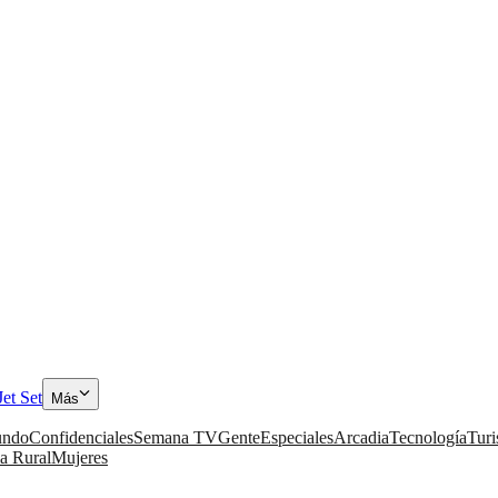
Jet Set
Más
ndo
Confidenciales
Semana TV
Gente
Especiales
Arcadia
Tecnología
Tur
a Rural
Mujeres