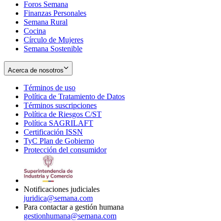
Foros Semana
window
Finanzas Personales
Semana Rural
Cocina
Círculo de Mujeres
Semana Sostenible
Acerca de nosotros
Términos de uso
Opens
Política de Tratamiento de Datos
in
Opens
Términos suscripciones
new
Opens
in
Política de Riesgos C/ST
window
in
Opens
new
Política SAGRILAFT
Opens
new
in
window
Certificación ISSN
Opens
in
window
new
TyC Plan de Gobierno
in
new
Opens
window
Protección del consumidor
new
window
in
Opens
window
new
in
window
new
window
Notificaciones judiciales
juridica@semana.com
Para contactar a gestión humana
gestionhumana@semana.com