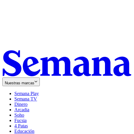
Nuestras marcas
Semana Play
Semana TV
Dinero
Arcadia
Soho
Opens
Fucsia
in
Opens
4 Patas
new
in
Educación
window
new