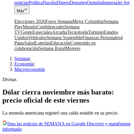
noticias
Política
Nación
Dinero
Deportes
Opinión
Impresa
Jet Set
Más
Elecciones 2026
Foros Semana
Mejor Colombia
Semana
Play
Mundo
Confidenciales
Semana
TV
Gente
Especiales
Arcadia
Tecnología
Turismo
Estados
Unidos
Vehículos
Semana Sostenible
Finanzas Personales
4
Patas
Salud
Loterías
Educación
Contenido en
colaboración
Semana Rural
Mujeres
Semana
|
Economía
|
Macroeconomía
Divisas
Dólar cierra noviembre más barato:
precio oficial de este viernes
La moneda americana registró una caída notable en su precio.
Siga las noticias de SEMANA en Google Discover y manténgase
informado