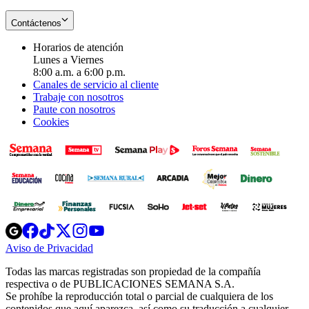
Contáctenos
Horarios de atención
Lunes a Viernes
8:00 a.m. a 6:00 p.m.
Canales de servicio al cliente
Trabaje con nosotros
Paute con nosotros
Cookies
Opens
Opens
Opens
Opens
Opens
in
in
in
in
in
Aviso de Privacidad
Opens
new
new
new
new
new
in
window
window
window
window
window
Todas las marcas registradas son propiedad de la compañía
new
respectiva o de PUBLICACIONES SEMANA S.A.
window
Se prohíbe la reproducción total o parcial de cualquiera de los
contenidos que aquí aparezca, así como su traducción a cualquier