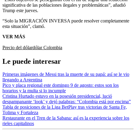
significativa de las poblaciones ilegales y problemáticas”, añadió
Trump este jueves.
“Solo la MIGRACIÓN INVERSA puede resolver completamente
esta situación”, clamó.
VER MÁS
Precio del dólar
dólar Colombia
Le puede interesar
Primeras imágenes de Messi tras la muerte de su papá: así se le vio
llegando a Argentina
Pico y placa regional este domingo 9 de agosto: estos son los
horarios y la multa si lo incumple
Cristina Hurtado estuvo en la posesión presidencial, lució
despampanante ‘look’ y dejó palabras: “Colombia está por encima”
Tabla de posiciones de la Liga BetPlay tras victorias de Santa Fe,
Tolima y Fortaleza
Restaurante en el Tren de la Sabana: así es la experiencia sobre los
rieles capitalinos