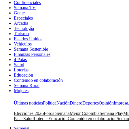
Confidenciales
Semana TV
Gente
Especiales
Arcadia
Tecnología
Turismo
Estados Unidos
Vehículos
Semana Sostenible
Finanzas Personales
4 Patas
Salud
Loterías
Educación
Contenido en colaboración
Semana Rural
Mujeres
Últimas noticias
Política
Nación
Dinero
Deportes
Opinión
Impresa
Elecciones 2026
Foros Semana
Mejor Colombia
Semana Play
Mu
Patas
Salud
Loterías
Educación
Contenido en colaboración
Seman
Semana
|