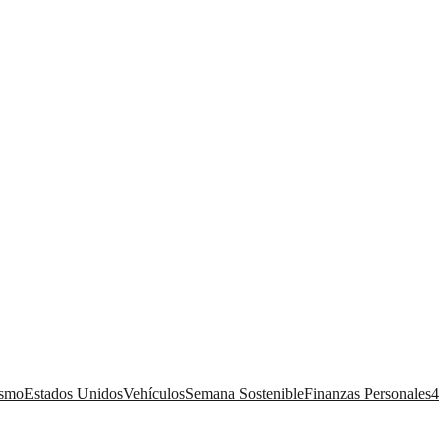
ismo
Estados Unidos
Vehículos
Semana Sostenible
Finanzas Personales
4