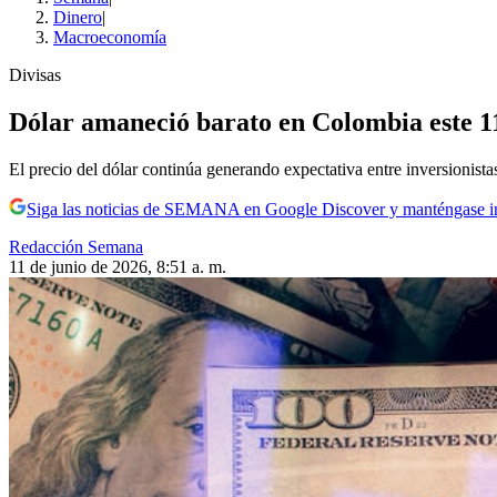
Dinero
|
Macroeconomía
Divisas
Dólar amaneció barato en Colombia este 11 
El precio del dólar continúa generando expectativa entre inversionist
Siga las noticias de SEMANA en Google Discover y manténgase 
Redacción Semana
11 de junio de 2026, 8:51 a. m.