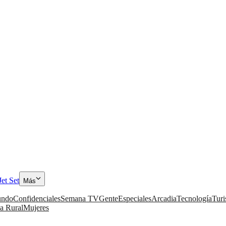
Jet Set
Más
ndo
Confidenciales
Semana TV
Gente
Especiales
Arcadia
Tecnología
Tur
a Rural
Mujeres