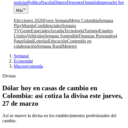
noticias
Política
Nación
Dinero
Deportes
Opinión
Impresa
Jet Set
Más
Elecciones 2026
Foros Semana
Mejor Colombia
Semana
Play
Mundo
Confidenciales
Semana
TV
Gente
Especiales
Arcadia
Tecnología
Turismo
Estados
Unidos
Vehículos
Semana Sostenible
Finanzas Personales
4
Patas
Salud
Loterías
Educación
Contenido en
colaboración
Semana Rural
Mujeres
Semana
|
Economía
|
Macroeconomía
Divisas
Dólar hoy en casas de cambio en
Colombia: así cotiza la divisa este jueves,
27 de marzo
Así se mueve la divisa en los establecimientos profesionales del
cambio.